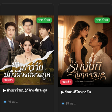
พากย์ไทย
พากย์ไทย
จบแล้ว
จบแล้ว
▶ ย่าเยาว์วัยปฏิวัติวงศ์ตระกูล
▶ รักฉันทีในทุกๆวัน
40 ตอน
28 ตอน