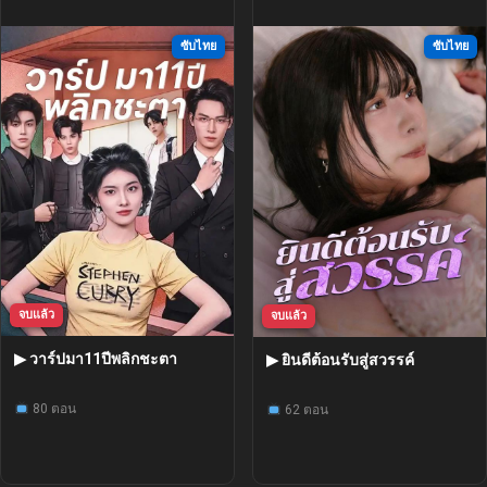
ซับไทย
ซับไทย
จบแล้ว
จบแล้ว
▶ วาร์ปมา11ปีพลิกชะตา
▶ ยินดีต้อนรับสู่สวรรค์
80 ตอน
62 ตอน