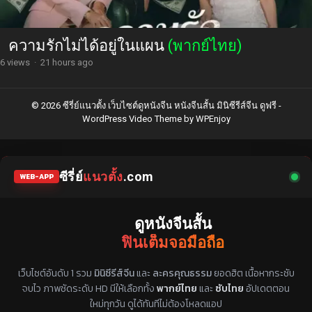
ความรักไม่ได้อยู่ในแผน
(พากย์ไทย)
6 views
·
21 hours ago
© 2026 ซีรี่ย์แนวตั้ง เว็บไซต์ดูหนังจีน หนังจีนสั้น มินิซีรีส์จีน ดูฟรี -
WordPress Video Theme
by
WPEnjoy
ซีรี่ย์
แนวตั้ง
.com
WEB-APP
ดูหนังจีนสั้น
ฟินเต็มจอมือถือ
แหล่งรวมซีรี่ย์จีนแนวตั้ง พากย์ไทย ซับไทย
เว็บไซต์อันดับ 1 รวม
มินิซีรีส์จีน
และ
ละครคุณธรรม
ยอดฮิต เนื้อหากระชับ
จบไว ภาพชัดระดับ HD มีให้เลือกทั้ง
พากย์ไทย
และ
ซับไทย
อัปเดตตอน
ใหม่ทุกวัน ดูได้ทันทีไม่ต้องโหลดแอป