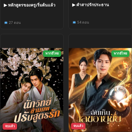
▶ คำสาปรักประธาน
▶ หลักสูตรของครูเริ่มต้นแล้ว
54 ตอน
27 ตอน
พากย์ไทย
พากย์ไทย
จบแล้ว
จบแล้ว