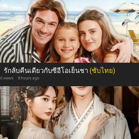
รักลับคืนเดียวกับซีอีโอเย็นชา
(ซับไทย)
0 views
·
8 hours ago