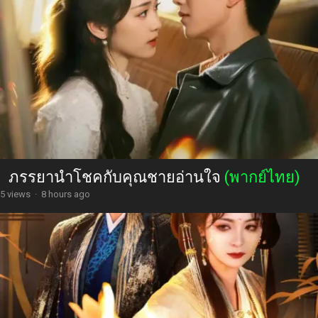
ภรรยานำโชคกับคุณชายอ่านใจ
(พากย์ไทย)
5 views
·
8 hours ago