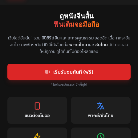
ดูหนังจีนสั้น
ฟินเต็มจอมือถือ
แหล่งรวมซีรี่ย์จีนแนวตั้ง พากย์ไทย ซับไทย
เว็บไซต์อันดับ 1 รวม
มินิซีรีส์จีน
และ
ละครคุณธรรม
ยอดฮิต เนื้อหากระชับ
จบไว ภาพชัดระดับ HD มีให้เลือกทั้ง
พากย์ไทย
และ
ซับไทย
อัปเดตตอน
ใหม่ทุกวัน ดูได้ทันทีไม่ต้องโหลดแอป
เริ่มรับชมทันที (ฟรี)
* ไม่ต้องสมัครสมาชิกก็ดูได้
แนวตั้งเต็มจอ
พากย์/ซับไทย