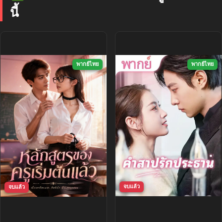
นี้
พากย์ไทย
พากย์ไทย
จบแล้ว
จบแล้ว