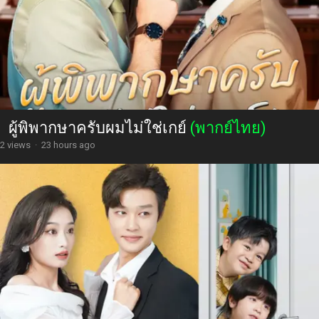
ผู้พิพากษาครับผมไม่ใช่เกย์
(พากย์ไทย)
2 views
·
23 hours ago