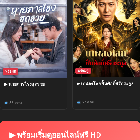
พร้อมดู
พร้อมดู
▶ เทพลงโลกฟื้นศักดิ์ศรีตระกูล
▶ นายภารโรงสุดรวย
57 ตอน
56 ตอน
▶ พร้อมเริ่มดูออนไลน์ฟรี HD