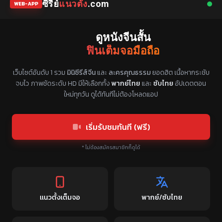
ซีรี่ย์
แนวตั้ง
.com
WEB-APP
ดูหนังจีนสั้น
ฟินเต็มจอมือถือ
แหล่งรวมซีรี่ย์จีนแนวตั้ง พากย์ไทย ซับไทย
เว็บไซต์อันดับ 1 รวม
มินิซีรีส์จีน
และ
ละครคุณธรรม
ยอดฮิต เนื้อหากระชับ
จบไว ภาพชัดระดับ HD มีให้เลือกทั้ง
พากย์ไทย
และ
ซับไทย
อัปเดตตอน
ใหม่ทุกวัน ดูได้ทันทีไม่ต้องโหลดแอป
เริ่มรับชมทันที (ฟรี)
* ไม่ต้องสมัครสมาชิกก็ดูได้
แนวตั้งเต็มจอ
พากย์/ซับไทย