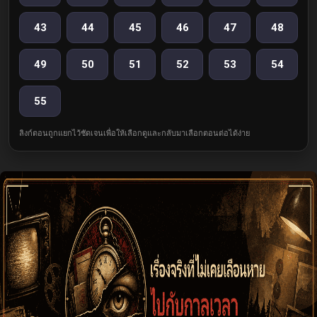
43
44
45
46
47
48
49
50
51
52
53
54
55
ลิงก์ตอนถูกแยกไว้ชัดเจนเพื่อให้เลือกดูและกลับมาเลือกตอนต่อได้ง่าย