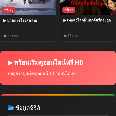
พร้อมดู
พร้อมดู
▶ เทพลงโลกฟื้นศักดิ์ศรีตระกูล
▶ นายภารโรงสุดรวย
57 ตอน
56 ตอน
▶ พร้อมเริ่มดูออนไลน์ฟรี HD
กดดูจากปุ่มเปิดดูตอนที่ 1 ด้านบนได้เลย
ข้อมูลซีรีส์