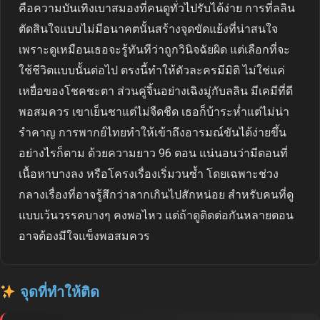
คือความบันเทิงเบาสมองที่คนดูทั่วไปรับได้ง่าย การที่ลลิน
ตัดสินใจแบบไม่มีอนาคตนั้นสร้างจุดขัดแย้งที่น่าสนใจ
เพราะดูเหมือนเธอจะรู้ทันทีว่าถูกวินิจฉัยผิด แต่เลือกที่จะ
ใช้ชีวิตแบบนั้นต่อไป ตรงนี้ทำให้ตัวละครมีมิติ ไม่ใช่แค่
เหยื่อของโชคชะตา ส่วนคู่จิ้นอย่างเฉิงมู่กับลลิน มีเคมีที่ดี
พอสมควร เขาเย็นชาแต่ไม่จืดชืด เธอก็บ้าระห่ำแต่ไม่น่า
รำคาญ การพากย์ไทยทำให้เข้าถึงอารมณ์ขันได้ง่ายขึ้น
อย่างไรก็ตาม ด้วยความยาว 96 ตอน แน่นอนว่ามีตอนที่
เนื้อหาบางลง หรือโครงเรื่องเริ่มวนซ้ำ โดยเฉพาะช่วง
กลางเรื่องที่อาจรู้สึกว่าลากเกินไปสักหน่อย สำหรับคนที่ดู
แบบเว้นวรรคบางๆ คงพอไหว แต่ถ้าดูติดต่อกันหลายตอน
อาจต้องมีใจแข็งพอสมควร
จุดที่ทำให้ติด