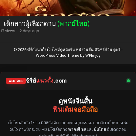
เด็กสาวผู้เลือกดาบ
(พากย์ไทย)
17 views
·
2 days ago
© 2026 ซีรี่ย์แนวตั้ง เว็บไซต์ดูหนังจีน หนังจีนสั้น มินิซีรีส์จีน ดูฟรี -
WordPress Video Theme
by
WPEnjoy
ซีรี่ย์
แนวตั้ง
.com
WEB-APP
ดูหนังจีนสั้น
ฟินเต็มจอมือถือ
แหล่งรวมซีรี่ย์จีนแนวตั้ง พากย์ไทย ซับไทย
เว็บไซต์อันดับ 1 รวม
มินิซีรีส์จีน
และ
ละครคุณธรรม
ยอดฮิต เนื้อหากระชับ
จบไว ภาพชัดระดับ HD มีให้เลือกทั้ง
พากย์ไทย
และ
ซับไทย
อัปเดตตอน