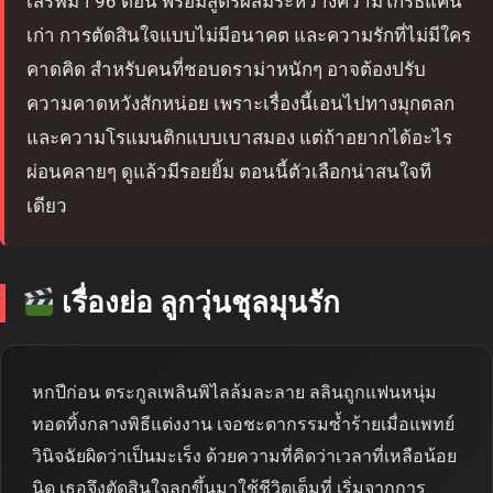
เสิร์ฟมา 96 ตอน พร้อมสูตรผสมระหว่างความโกรธแค้น
เก่า การตัดสินใจแบบไม่มีอนาคต และความรักที่ไม่มีใคร
คาดคิด สำหรับคนที่ชอบดราม่าหนักๆ อาจต้องปรับ
ความคาดหวังสักหน่อย เพราะเรื่องนี้เอนไปทางมุกตลก
และความโรแมนติกแบบเบาสมอง แต่ถ้าอยากได้อะไร
ผ่อนคลายๆ ดูแล้วมีรอยยิ้ม ตอนนี้ตัวเลือกน่าสนใจที
เดียว
เรื่องย่อ ลูกวุ่นชุลมุนรัก
หกปีก่อน ตระกูลเพลินพิไลล้มละลาย ลลินถูกแฟนหนุ่ม
ทอดทิ้งกลางพิธีแต่งงาน เจอชะตากรรมซ้ำร้ายเมื่อแพทย์
วินิจฉัยผิดว่าเป็นมะเร็ง ด้วยความที่คิดว่าเวลาที่เหลือน้อย
นิด เธอจึงตัดสินใจลุกขึ้นมาใช้ชีวิตเต็มที่ เริ่มจากการ