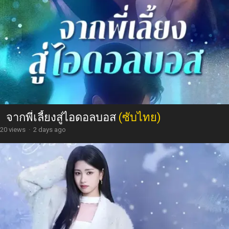
จากพี่เลี้ยงสู่ไอดอลบอส
(ซับไทย)
20 views
·
2 days ago