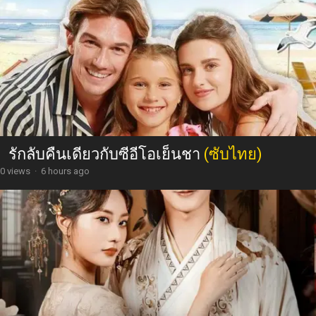
รักลับคืนเดียวกับซีอีโอเย็นชา
(ซับไทย)
0 views
·
6 hours ago