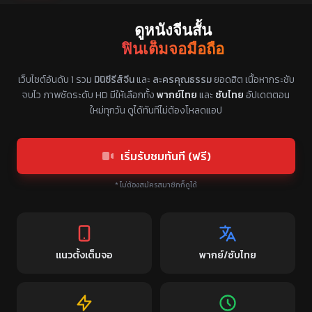
ดูหนังจีนสั้น
ฟินเต็มจอมือถือ
แหล่งรวมซีรี่ย์จีนแนวตั้ง พากย์ไทย ซับไทย
เว็บไซต์อันดับ 1 รวม
มินิซีรีส์จีน
และ
ละครคุณธรรม
ยอดฮิต เนื้อหากระชับ
จบไว ภาพชัดระดับ HD มีให้เลือกทั้ง
พากย์ไทย
และ
ซับไทย
อัปเดตตอน
ใหม่ทุกวัน ดูได้ทันทีไม่ต้องโหลดแอป
เริ่มรับชมทันที (ฟรี)
* ไม่ต้องสมัครสมาชิกก็ดูได้
แนวตั้งเต็มจอ
พากย์/ซับไทย