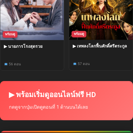
พร้อมดู
พร้อมดู
▶ เทพลงโลกฟื้นศักดิ์ศรีตระกูล
▶ นายภารโรงสุดรวย
57 ตอน
56 ตอน
▶ พร้อมเริ่มดูออนไลน์ฟรี HD
กดดูจากปุ่มเปิดดูตอนที่ 1 ด้านบนได้เลย