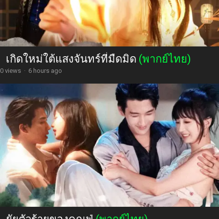
เกิดใหม่ใต้แสงจันทร์ที่มืดมิด
(พากย์ไทย)
0 views
·
6 hours ago