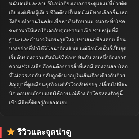
พนันจนล้มละลาย ฟิโอน่าต้องแบกภาระดูแลแม่ที่ป่วยติด
เตียงแต่เพียงผู้เดียว ชีวิตตึงเปรี้ยงจนไม่มีทางเลือกอื่น เธอ
จึงต้องทำงานในคลับเพื่อหาเงินรักษาแม่ จนกระทั่งโชค
ชะตาพาให้เธอได้เจอกับคุณชายมาเฟีย ชายหนุ่มที่มี
ฐานะและอำนาจในตระกูลใหญ่ เขาเสนอข้อแลกเปลี่ยน
บางอย่างที่ทำให้ฟิโอน่าต้องลังเล แต่เงื่อนไขนั้นก็เป็นจุด
เริ่มต้นของความสัมพันธ์ที่ค่อยๆ พันกัน คนหนึ่งต้องการ
ความช่วยเหลือ อีกคนต้องการสิ่งที่เธอมี สองคนสองโลก
ที่ไม่ควรเจอกัน กลับถูกดึงมาอยู่ในเส้นเรื่องเดียวกันด้วย
สัญญาที่ดูเหมือนธุรกิจ แต่หัวใจกลับค่อยๆ เปลี่ยนไปทีละ
นิด ตอนจบมักจบแบบให้อารมณ์ค้าง ถ้าใครหลงรักคู่นี้
เข้า มีสิทธิ์ติดอยู่กับจอจนจบ
รีวิวและจุดน่าดู