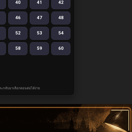
40
41
42
46
47
48
52
53
54
58
59
60
และกลับมาเลือกตอนต่อได้ง่าย