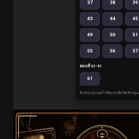
37
38
39
43
44
45
49
50
51
55
56
57
ตอนที่ 61-61
61
ลิงก์ตอนถูกแยกไว้ชัดเจนเพื่อให้เลือกดู