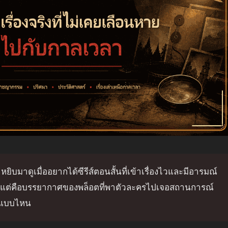
่าหยิบมาดูเมื่ออยากได้ซีรีส์ตอนสั้นที่เข้าเรื่องไวและมีอารมณ์
อน แต่คือบรรยากาศของพล็อตที่พาตัวละครไปเจอสถานการณ์
าติแบบไหน