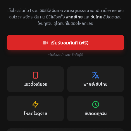
แหล่งรวมซีรี่ย์จีนแนวตั้ง พากย์ไทย ซับไทย
เว็บไซต์อันดับ 1 รวม
มินิซีรีส์จีน
และ
ละครคุณธรรม
ยอดฮิต เนื้อหากระชับ
จบไว ภาพชัดระดับ HD มีให้เลือกทั้ง
พากย์ไทย
และ
ซับไทย
อัปเดตตอน
ใหม่ทุกวัน ดูได้ทันทีไม่ต้องโหลดแอป
เริ่มรับชมทันที (ฟรี)
* ไม่ต้องสมัครสมาชิกก็ดูได้
แนวตั้งเต็มจอ
พากย์/ซับไทย
โหลดไวดูง่าย
อัปเดตทุกวัน