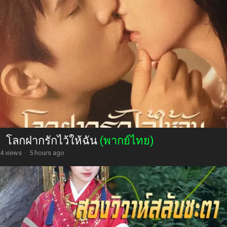
โลกฝากรักไว้ให้ฉัน
(พากย์ไทย)
4 views
·
5 hours ago