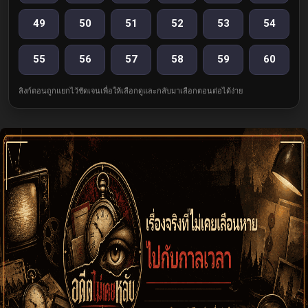
49
50
51
52
53
54
55
56
57
58
59
60
ลิงก์ตอนถูกแยกไว้ชัดเจนเพื่อให้เลือกดูและกลับมาเลือกตอนต่อได้ง่าย