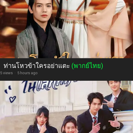
ท่านโหวข้าใครอย่าแตะ
(พากย์ไทย)
5 views
·
5 hours ago