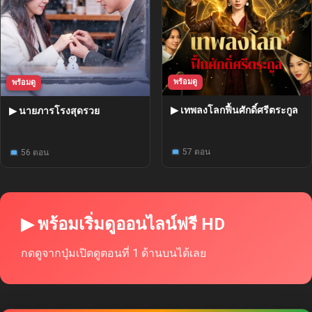
พร้อมดู
พร้อมดู
▶ เทพลงโลกฟื้นศักดิ์ศรีตระกูล
▶ นายภารโรงสุดรวย
57 ตอน
56 ตอน
▶ พร้อมเริ่มดูออนไลน์ฟรี HD
กดดูจากปุ่มเปิดดูตอนที่ 1 ด้านบนได้เลย