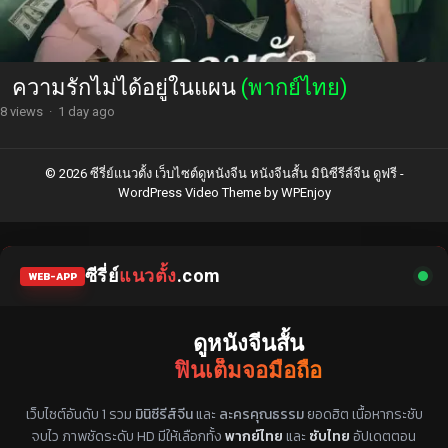
ความรักไม่ได้อยู่ในแผน
(พากย์ไทย)
8 views
·
1 day ago
© 2026 ซีรี่ย์แนวตั้ง เว็บไซต์ดูหนังจีน หนังจีนสั้น มินิซีรีส์จีน ดูฟรี -
WordPress Video Theme
by
WPEnjoy
ซีรี่ย์
แนวตั้ง
.com
WEB-APP
ดูหนังจีนสั้น
ฟินเต็มจอมือถือ
แหล่งรวมซีรี่ย์จีนแนวตั้ง พากย์ไทย ซับไทย
เว็บไซต์อันดับ 1 รวม
มินิซีรีส์จีน
และ
ละครคุณธรรม
ยอดฮิต เนื้อหากระชับ
จบไว ภาพชัดระดับ HD มีให้เลือกทั้ง
พากย์ไทย
และ
ซับไทย
อัปเดตตอน