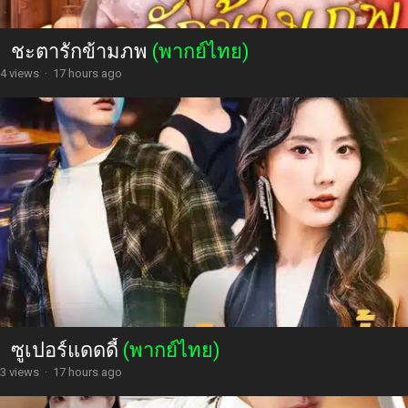
ชะตารักข้ามภพ
(พากย์ไทย)
4 views
·
17 hours ago
ซูเปอร์แดดดี้
(พากย์ไทย)
3 views
·
17 hours ago