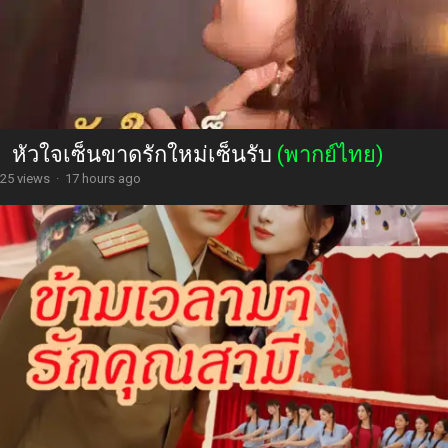
หัวใจเซ็นขาดรักใหม่เซ็นรับ
(พากย์ไทย)
25 views
·
17 hours ago