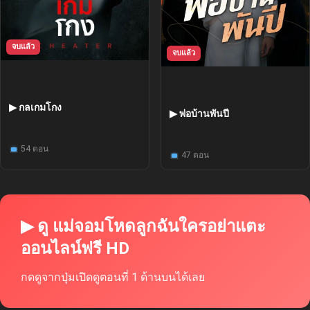
จบแล้ว
จบแล้ว
▶ กลเกมโกง
▶ พ่อบ้านพันปี
54 ตอน
47 ตอน
▶ ดู แม่จอมโหดลูกฉันใครอย่าแตะ
ออนไลน์ฟรี HD
กดดูจากปุ่มเปิดดูตอนที่ 1 ด้านบนได้เลย