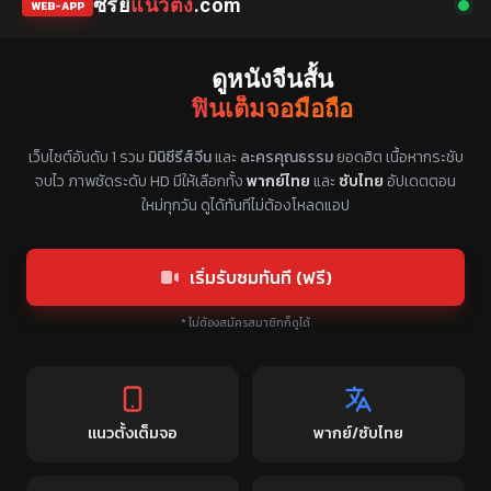
ซีรี่ย์
แนวตั้ง
.com
WEB-APP
ดูหนังจีนสั้น
ฟินเต็มจอมือถือ
แหล่งรวมซีรี่ย์จีนแนวตั้ง พากย์ไทย ซับไทย
เว็บไซต์อันดับ 1 รวม
มินิซีรีส์จีน
และ
ละครคุณธรรม
ยอดฮิต เนื้อหากระชับ
จบไว ภาพชัดระดับ HD มีให้เลือกทั้ง
พากย์ไทย
และ
ซับไทย
อัปเดตตอน
ใหม่ทุกวัน ดูได้ทันทีไม่ต้องโหลดแอป
เริ่มรับชมทันที (ฟรี)
* ไม่ต้องสมัครสมาชิกก็ดูได้
แนวตั้งเต็มจอ
พากย์/ซับไทย