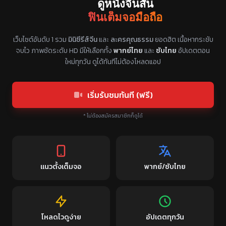
ดูหนังจีนสั้น
ฟินเต็มจอมือถือ
แหล่งรวมซีรี่ย์จีนแนวตั้ง พากย์ไทย ซับไทย
เว็บไซต์อันดับ 1 รวม
มินิซีรีส์จีน
และ
ละครคุณธรรม
ยอดฮิต เนื้อหากระชับ
จบไว ภาพชัดระดับ HD มีให้เลือกทั้ง
พากย์ไทย
และ
ซับไทย
อัปเดตตอน
ใหม่ทุกวัน ดูได้ทันทีไม่ต้องโหลดแอป
เริ่มรับชมทันที (ฟรี)
* ไม่ต้องสมัครสมาชิกก็ดูได้
แนวตั้งเต็มจอ
พากย์/ซับไทย
โหลดไวดูง่าย
อัปเดตทุกวัน