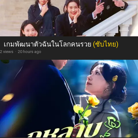
เกมพัฒนาตัวฉันในโลกคนรวย
(ซับไทย)
2 views
·
20 hours ago