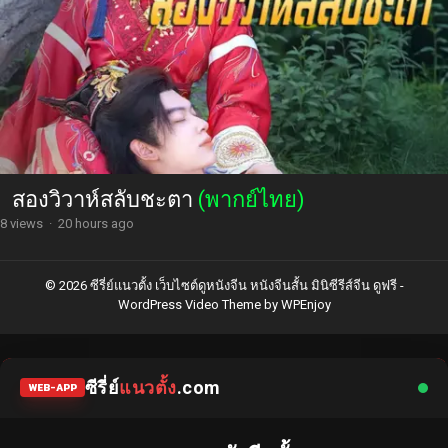
สองวิวาห์สลับชะตา
(พากย์ไทย)
8 views
·
20 hours ago
© 2026 ซีรี่ย์แนวตั้ง เว็บไซต์ดูหนังจีน หนังจีนสั้น มินิซีรีส์จีน ดูฟรี -
WordPress Video Theme
by
WPEnjoy
ซีรี่ย์
แนวตั้ง
.com
WEB-APP