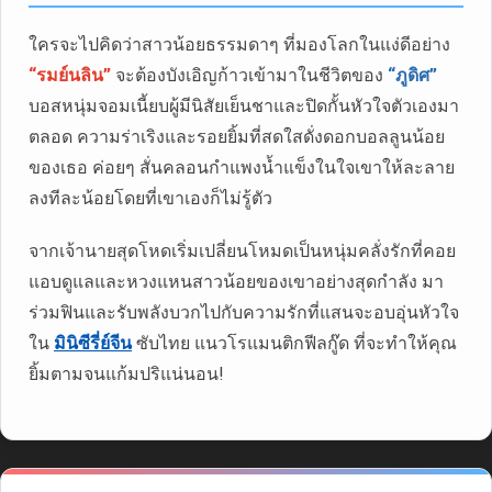
ใครจะไปคิดว่าสาวน้อยธรรมดาๆ ที่มองโลกในแง่ดีอย่าง
“รมย์นลิน”
จะต้องบังเอิญก้าวเข้ามาในชีวิตของ
“ภูดิศ”
บอสหนุ่มจอมเนี้ยบผู้มีนิสัยเย็นชาและปิดกั้นหัวใจตัวเองมา
ตลอด ความร่าเริงและรอยยิ้มที่สดใสดั่งดอกบอลลูนน้อย
ของเธอ ค่อยๆ สั่นคลอนกำแพงน้ำแข็งในใจเขาให้ละลาย
ลงทีละน้อยโดยที่เขาเองก็ไม่รู้ตัว
จากเจ้านายสุดโหดเริ่มเปลี่ยนโหมดเป็นหนุ่มคลั่งรักที่คอย
แอบดูแลและหวงแหนสาวน้อยของเขาอย่างสุดกำลัง มา
ร่วมฟินและรับพลังบวกไปกับความรักที่แสนจะอบอุ่นหัวใจ
ใน
มินิซีรี่ย์จีน
ซับไทย แนวโรแมนติกฟีลกู๊ด ที่จะทำให้คุณ
ยิ้มตามจนแก้มปริแน่นอน!