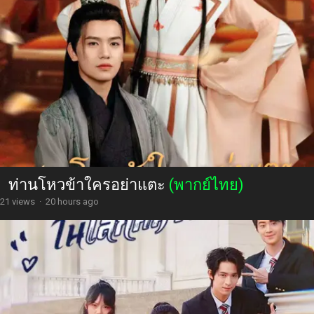
ท่านโหวข้าใครอย่าแตะ
(พากย์ไทย)
21 views
·
20 hours ago