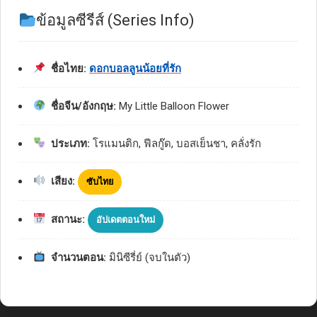
ข้อมูลซีรีส์ (Series Info)
ชื่อไทย:
ดอกบอลลูนน้อยที่รัก
ชื่อจีน/อังกฤษ:
My Little Balloon Flower
ประเภท:
โรแมนติก, ฟีลกู๊ด, บอสเย็นชา, คลั่งรัก
เสียง:
ซับไทย
สถานะ:
อัปเดตตอนใหม่
จำนวนตอน:
มินิซีรี่ย์ (จบในตัว)