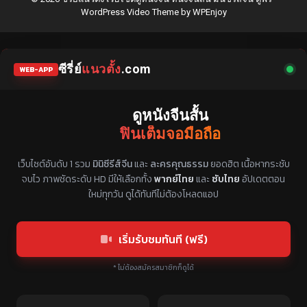
WordPress Video Theme
by
WPEnjoy
ซีรี่ย์
แนวตั้ง
.com
WEB-APP
ดูหนังจีนสั้น
ฟินเต็มจอมือถือ
แหล่งรวมซีรี่ย์จีนแนวตั้ง พากย์ไทย ซับไทย
เว็บไซต์อันดับ 1 รวม
มินิซีรีส์จีน
และ
ละครคุณธรรม
ยอดฮิต เนื้อหากระชับ
จบไว ภาพชัดระดับ HD มีให้เลือกทั้ง
พากย์ไทย
และ
ซับไทย
อัปเดตตอน
ใหม่ทุกวัน ดูได้ทันทีไม่ต้องโหลดแอป
เริ่มรับชมทันที (ฟรี)
* ไม่ต้องสมัครสมาชิกก็ดูได้