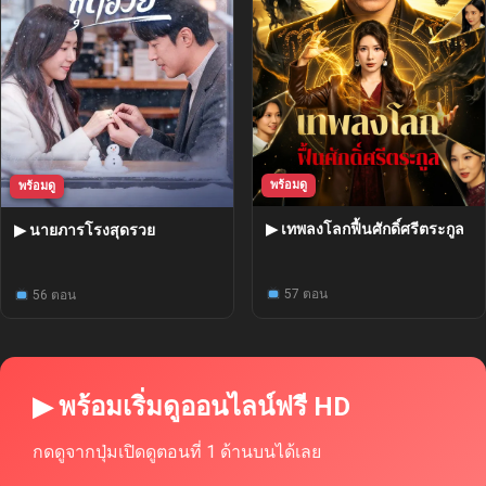
พร้อมดู
พร้อมดู
▶ เทพลงโลกฟื้นศักดิ์ศรีตระกูล
▶ นายภารโรงสุดรวย
57 ตอน
56 ตอน
▶ พร้อมเริ่มดูออนไลน์ฟรี HD
กดดูจากปุ่มเปิดดูตอนที่ 1 ด้านบนได้เลย