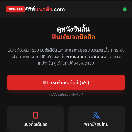
ซีรี่ย์
แนวตั้ง
.com
WEB-APP
ดูหนังจีนสั้น
ฟินเต็มจอมือถือ
แหล่งรวมซีรี่ย์จีนแนวตั้ง พากย์ไทย ซับไทย
เว็บไซต์อันดับ 1 รวม
มินิซีรีส์จีน
และ
ละครคุณธรรม
ยอดฮิต เนื้อหากระชับ
จบไว ภาพชัดระดับ HD มีให้เลือกทั้ง
พากย์ไทย
และ
ซับไทย
อัปเดตตอน
ใหม่ทุกวัน ดูได้ทันทีไม่ต้องโหลดแอป
เริ่มรับชมทันที (ฟรี)
* ไม่ต้องสมัครสมาชิกก็ดูได้
แนวตั้งเต็มจอ
พากย์/ซับไทย