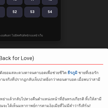
52
53
54
ละระบบค้นหา ไม่มีสคริปต์หนักบนหน้าเว็บ
ng Back for Love)
ังยอมสละดวงตาจนตาบอดเพื่อช่วยชีวิต
ธีรภูมิ
ชายที่เธอรัก
ามจริงที่ปรากฏกลับเจ็บปวดยิ่งกว่าตอนตาบอด เมื่อพบว่าสามี
บหย่าแล้วกลับไปทวงคืนตำแหน่งหน้าที่อันทรงเกียรติ ทิ้งให้สามี
้คุณจะได้เห็นมหากาพย์การตามง้อเมียที่ไม่มีคำว่ารีเทิร์น!