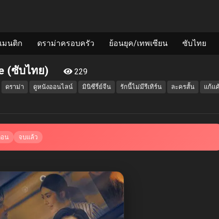
แมนติก
ดราม่าครอบครัว
ย้อนยุค/เทพเซียน
ซับไทย
ove (ซับไทย)
229
ดราม่า
ดูหนังออนไลน์
มินิซีรี่ย์จีน
รักนี้ไม่มีรีเทิร์น
ละครสั้น
แก้แค
ตอน
จบแล้ว