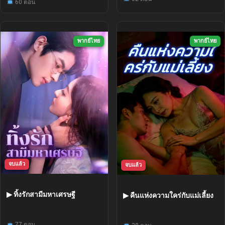
60 ตอน
พากย์ไทย
พากย์ไทย
จบแล้ว
จบแล้ว
▶ ทิ้งรักสามีมหาเศรษฐี
▶ คืนแห่งความใคร่กับแม่เลี้ยง
77 ตอน