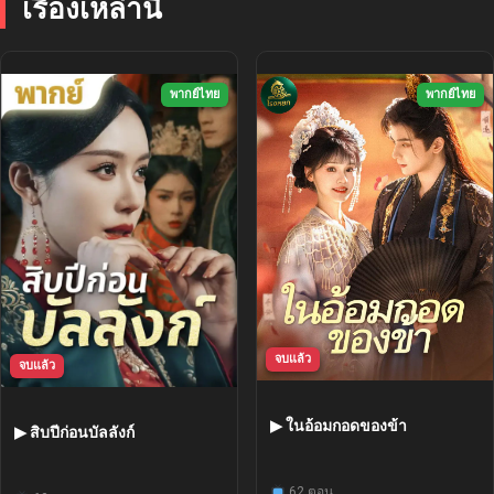
เรื่องเหล่านี้
พากย์ไทย
พากย์ไทย
จบแล้ว
จบแล้ว
▶ ในอ้อมกอดของข้า
▶ สิบปีก่อนบัลลังก์
62 ตอน