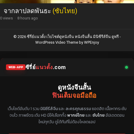
จากลาปลดพันธะ
(ซับไทย)
0 views
·
8 hours ago
© 2026 ซีรี่ย์แนวตั้ง เว็บไซต์ดูหนังจีน หนังจีนสั้น มินิซีรีส์จีน ดูฟรี -
WordPress Video Theme
by
WPEnjoy
ซีรี่ย์
แนวตั้ง
.com
WEB-APP
ดูหนังจีนสั้น
ฟินเต็มจอมือถือ
แหล่งรวมซีรี่ย์จีนแนวตั้ง พากย์ไทย ซับไทย
เว็บไซต์อันดับ 1 รวม
มินิซีรีส์จีน
และ
ละครคุณธรรม
ยอดฮิต เนื้อหากระชับ
จบไว ภาพชัดระดับ HD มีให้เลือกทั้ง
พากย์ไทย
และ
ซับไทย
อัปเดตตอน
ใหม่ทุกวัน ดูได้ทันทีไม่ต้องโหลดแอป