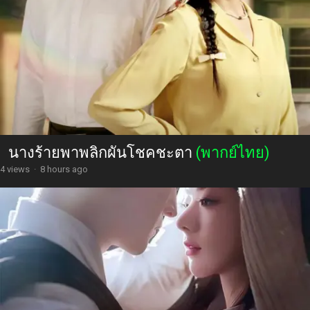
นางร้ายพาพลิกผันโชคชะตา
(พากย์ไทย)
4 views
·
8 hours ago