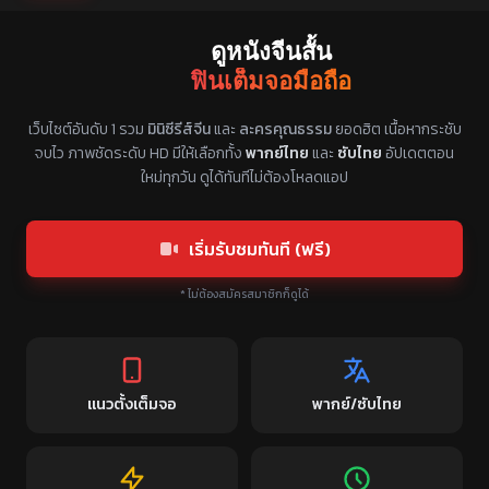
ดูหนังจีนสั้น
ฟินเต็มจอมือถือ
แหล่งรวมซีรี่ย์จีนแนวตั้ง พากย์ไทย ซับไทย
เว็บไซต์อันดับ 1 รวม
มินิซีรีส์จีน
และ
ละครคุณธรรม
ยอดฮิต เนื้อหากระชับ
จบไว ภาพชัดระดับ HD มีให้เลือกทั้ง
พากย์ไทย
และ
ซับไทย
อัปเดตตอน
ใหม่ทุกวัน ดูได้ทันทีไม่ต้องโหลดแอป
เริ่มรับชมทันที (ฟรี)
* ไม่ต้องสมัครสมาชิกก็ดูได้
แนวตั้งเต็มจอ
พากย์/ซับไทย