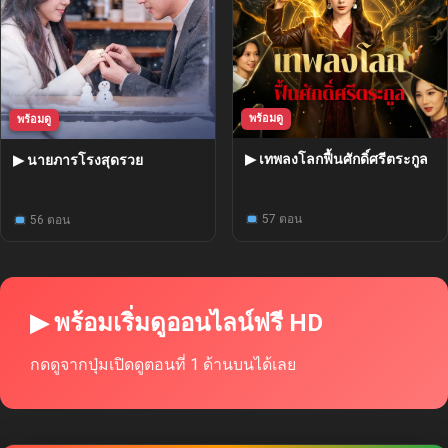
พร้อมดู
พร้อมดู
▶ เทพลงโลกฟื้นศักดิ์ศรีตระกูล
▶ นายภารโรงสุดรวย
57 ตอน
56 ตอน
▶ พร้อมเริ่มดูออนไลน์ฟรี HD
กดดูจากปุ่มเปิดดูตอนที่ 1 ด้านบนได้เลย