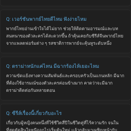
Q: เวอร์ชันพากย์ไทยดีไหม ฟังง่ายไหม
พากย์ไทยอ่านเข้าใจได้ไม่ยาก ช่วยให้ติดตามอารมณ์และบท
สนทนาของตัวละครได้สะดวกขึ้น ถ้าคุ้นเคยกับซีรีส์จีนพากย์ไทย
จากแพลตฟอร์มต่าง ๆ รสชาติการพากย์จะคุ้นหูระดับหนึ่ง
Q: ดราม่าหนักแค่ไหน มีฉากร้องไห้เยอะไหม
ความขัดแย้งทางความสัมพันธ์และครอบครัวเป็นแกนหลัก มีฉาก
ที่ต้องใช้อารมณ์ของตัวละครค่อนข้างมาก คาดว่าจะมีฉาก
ดราม่าติดต่อกันหลายตอน
Q: ซีรีส์เรื่องนี้เกี่ยวกับอะไร
เกี่ยวกับผู้หญิงคนหนึ่งที่ใช้ชีวิตสี่ปีในชีวิตคู่ที่ไร้ความรัก จนใน
ที่สุดตัดสินใจหนีออกไปเริ่มต้นใหม่ แล้วกลับมาเผชิญหน้ากับ