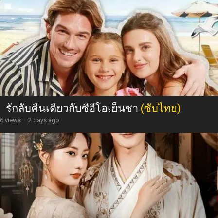
รักลับคืนเดียวกับซีอีโอเย็นชา
(ซับไทย)
6 views
·
2 days ago