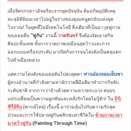
เมื่อจิตรกรสาวอัจฉริยะจากยุคปัจจุบัน ต้องเกิดอุบัติเหตุ
ทะลุมิติย้อนเวลาไปอยู่ในร่างของคุณหนูตกอับแห่งยุค
โบราณ! ในยุคที่ไม่มีเทคโนโลยี สิ่งเดียวที่เป็นอาวุธคู่กาย
ของเธอคือ
“พู่กัน”
งานนี้
วาดจันทร์
จึงต้องงัดเอาสกิล
ศิลปะขั้นเทพ ทั้งการวาดภาพเหมือนสุดว้าวและการ
ออกแบบเครื่องประดับ มาเปิดกิจการจนโด่งดังเป็นพลุแตก
ไปทั่วเมืองหลวง
แต่ความโด่งดังของเธอดันไปสะดุดตา
ท่านอ๋องจอมเย็นชา
ผู้ทรงอำนาจที่กำลังตามหานักวาดฝีมือดีมาทำภารกิจลับ
ระดับชาติ จากการว่าจ้างด้วยความหวาดระแวง ค่อยๆ
แปรเปลี่ยนเป็นความผูกพันและคลั่งรักโดยไม่รู้ตัว! ใน
มินิ
ซีรี่ย์จีน
(พากย์ไทย) เรื่องนี้ มาร่วมลุ้นไปกับความรักสุด
ป่วนและการใช้ปลายพู่กันพลิกชะตาชีวิตใน
ข้ามกาลเวลา
มาคว้าพู่กัน
(Painting Through Time)