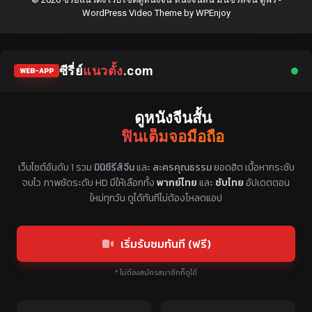
WordPress Video Theme
by
WPEnjoy
ซีรี่ย์
แนวตั้ง
.com
WEB-APP
ดูหนังจีนสั้น
ฟินเต็มจอมือถือ
แหล่งรวมซีรี่ย์จีนแนวตั้ง พากย์ไทย ซับไทย
เว็บไซต์อันดับ 1 รวม
มินิซีรีส์จีน
และ
ละครคุณธรรม
ยอดฮิต เนื้อหากระชับ
จบไว ภาพชัดระดับ HD มีให้เลือกทั้ง
พากย์ไทย
และ
ซับไทย
อัปเดตตอน
ใหม่ทุกวัน ดูได้ทันทีไม่ต้องโหลดแอป
เริ่มรับชมทันที (ฟรี)
* ไม่ต้องสมัครสมาชิกก็ดูได้