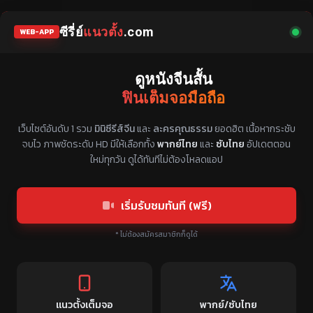
ซีรี่ย์
แนวตั้ง
.com
WEB-APP
ดูหนังจีนสั้น
ฟินเต็มจอมือถือ
แหล่งรวมซีรี่ย์จีนแนวตั้ง พากย์ไทย ซับไทย
เว็บไซต์อันดับ 1 รวม
มินิซีรีส์จีน
และ
ละครคุณธรรม
ยอดฮิต เนื้อหากระชับ
จบไว ภาพชัดระดับ HD มีให้เลือกทั้ง
พากย์ไทย
และ
ซับไทย
อัปเดตตอน
ใหม่ทุกวัน ดูได้ทันทีไม่ต้องโหลดแอป
เริ่มรับชมทันที (ฟรี)
* ไม่ต้องสมัครสมาชิกก็ดูได้
แนวตั้งเต็มจอ
พากย์/ซับไทย