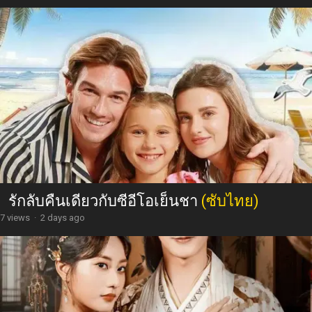
รักลับคืนเดียวกับซีอีโอเย็นชา
(ซับไทย)
7 views
·
2 days ago