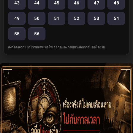
43
44
45
46
47
48
49
50
51
52
53
54
55
56
ลิงก์ตอนถูกแยกไว้ชัดเจนเพื่อให้เลือกดูและกลับมาเลือกตอนต่อได้ง่าย