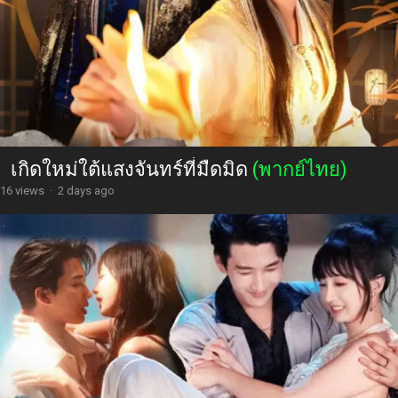
เกิดใหม่ใต้แสงจันทร์ที่มืดมิด
(พากย์ไทย)
16 views
·
2 days ago