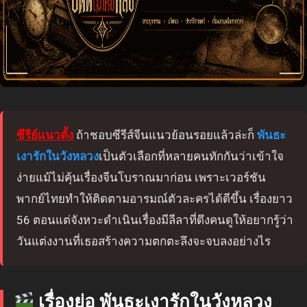
ซีรีย์แนวตั้ง
ถ้าชอบซีรีส์จีนแนวย้อนรอยแล้วล่ะก็
พันธะ
เงารักในวังหลวง
เป็นตัวเลือกที่หลายคนทักกันว่าเข้าใจ
ง่ายแม้ไม่คุ้นเรื่องจีนโบราณมาก่อน เพราะเวอร์ชัน
พากย์ไทยทำให้ติดตามอารมณ์ตัวละครได้ดีขึ้น เรื่องยาว
56 ตอนแต่จังหวะดำเนินเรื่องมีลีลาที่ดึงคนดูให้อยากรู้ว่า
วันแต่งงานที่เธอสร้างความตกตะลึงจะจบลงอย่างไร
เรื่องย่อ พันธะเงารักในวังหลวง