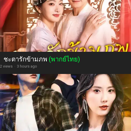
ชะตารักข้ามภพ
(พากย์ไทย)
2 views
·
3 hours ago