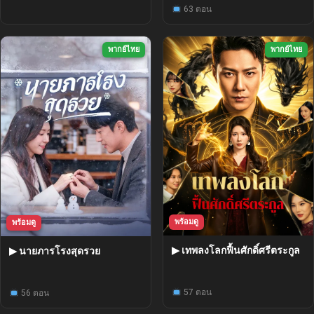
63 ตอน
พากย์ไทย
พากย์ไทย
พร้อมดู
พร้อมดู
▶ เทพลงโลกฟื้นศักดิ์ศรีตระกูล
▶ นายภารโรงสุดรวย
57 ตอน
56 ตอน