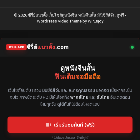
© 2026 ซีรี่ย์แนวตั้ง เว็บไซต์ดูหนังจีน หนังจีนสั้น มินิซีรีส์จีน ดูฟรี -
WordPress Video Theme
by
WPEnjoy
ซีรี่ย์
แนวตั้ง
.com
WEB-APP
ดูหนังจีนสั้น
ฟินเต็มจอมือถือ
แหล่งรวมซีรี่ย์จีนแนวตั้ง พากย์ไทย ซับไทย
เว็บไซต์อันดับ 1 รวม
มินิซีรีส์จีน
และ
ละครคุณธรรม
ยอดฮิต เนื้อหากระชับ
จบไว ภาพชัดระดับ HD มีให้เลือกทั้ง
พากย์ไทย
และ
ซับไทย
อัปเดตตอน
ใหม่ทุกวัน ดูได้ทันทีไม่ต้องโหลดแอป
เริ่มรับชมทันที (ฟรี)
* ไม่ต้องสมัครสมาชิกก็ดูได้