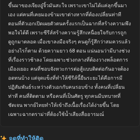
ขึ้นมาของเจียงอู๋จิ้วมันสะใจ เพราะเขาไม่ได้แค่ลุกขึ้นมา
เอง แต่คนที่เคยมองข้ามเขาต่างหากที่ต้องเปลี่ยนท่าที
ตอนที่ตัวเอกเปิดเผยตัวตนครั้งแรกเป็นฉากที่สร้างความพึง
พอใจได้ดี เพราะซีรีส์สร้างความรู้สึกเหนื่อยใจกับการถูก
ดูถูกมาตลอด เมื่อเขาลงมือจริงๆ คนดูก็รู้สึกว่าสมควรแล้ว
อย่างไรก็ตาม ด้วยความยาว 68 ตอน แน่นอนว่ามีบางช่วง
ที่เรื่องราวช้าลง โดยเฉพาะช่วงกลางที่ต้องวางพล็อตการ
เมืองเยอะ คนที่ชอบจังหวะการต่อสู้แบบติดต่อกันอาจต้อง
อดทนบ้าง แต่จุดแข็งที่ทำให้ซีรีส์นี้ยืนระยะได้คือการมี
ปฏิสัมพันธ์ระหว่างตัวเอกกับคนรอบข้าง ทั้งคนที่เปลี่ยน
ท่าที คนที่ติดตาม หรือคนที่เป็นศัตรู ทุกคนมีบทบาทที่
ชัดเจน พากย์ไทยทำให้เข้าถึงเนื้อเรื่องได้ง่ายขึ้น โดย
เฉพาะฉากดราม่าที่ต้องใช้น้ำเสียงสื่ออารมณ์
จุดที่ทำให้ติด