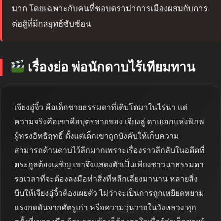
มาก โดยเฉพาะกับคนที่ชอบดราม่าการเมืองผสมกับการ
ต่อสู้ที่มีกลยุทธ์ซับซ้อน
เรื่องย่อ พ่อนักดาบไร้เทียมทาน
เจียงอู๋จิ้ว คือเด็กชายธรรมดาที่เติบโตมาในไร่นา แต่
ความจริงคือเขาคือบุตรชายของ เจียงลู่ ดาบเอกแห่งพิภพ
ผู้ทรงอิทธิฤทธิ์ ตั้งแต่เด็กเขาถูกบังคับให้เก็บความ
สามารถด้านดาบไว้ลึกมากเพราะเรื่องราวลึกลับในอดีตที่
ตระกูลต้องเผชิญ เขาจึงแสดงตัวเป็นเพียงชาวนาธรรมดา
รอเวลาที่จะต้องลงมือทำสิ่งที่หลีกเลี่ยงมานาน หลายสิ่ง
บีบให้เจียงอู๋จิ้วต้องเผยตัว ไม่ว่าจะเป็นการถูกเหยียดหยาม
แรงกดดันจากศัตรูเก่า หรือความวุ่นวายในวังหลวง ทุก