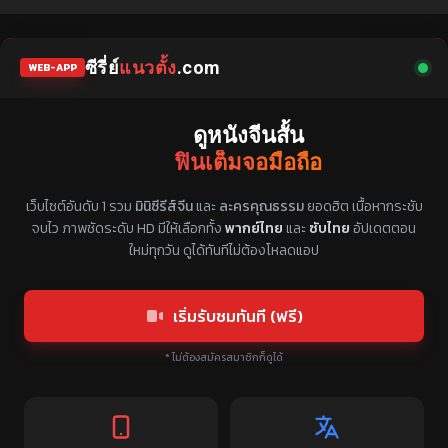
ซีรี่ย์
แนวตั้ง
.com
WEB-APP
ดูหนังจีนสั้น
ฟินเต็มจอมือถือ
แหล่งรวมซีรี่ย์จีนแนวตั้ง พากย์ไทย ซับไทย
เว็บไซต์อันดับ 1 รวม
มินิซีรีส์จีน
และ
ละครคุณธรรม
ยอดฮิต เนื้อหากระชับ
จบไว ภาพชัดระดับ HD มีให้เลือกทั้ง
พากย์ไทย
และ
ซับไทย
อัปเดตตอน
ใหม่ทุกวัน ดูได้ทันทีไม่ต้องโหลดแอป
เริ่มรับชมทันที (ฟรี)
* ไม่ต้องสมัครสมาชิกก็ดูได้