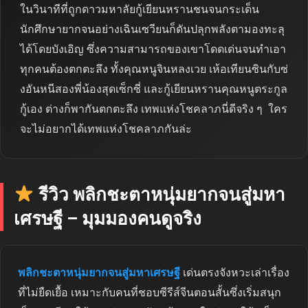
ในวินาทีที่ถูกดาวมหาลัยกู้เยียนหรานชนจนกระเด็น
นักศึกษายากจนอย่างเฉินเซวียนก็ดันปลุกพลังตามองทะลุ
ได้โดยบังเอิญ ซึ่งความสามารถของเขาโดดเด่นจนทำเอา
ทุกคนต้องตกตะลึง ทั้งคุณหนูจินหลงเวย เห้อเทียนซินกับซ่
งอันหนีสองพี่น้องสุดเซ็กซี่ และกู้เยียนหรานคุณหนูตระกูล
กู้เอง ต่างก็พากันตกตะลึง เทพแห่งโชคลาภนี่ดีจริง ๆ ใคร
จะไม่อยากได้เทพแห่งโชคลาภกันล่ะ
รีวิว พลิกชะตาหนุ่มยากจนสู่มหา
เศรษฐี – มุมมองคนดูจริง
พลิกชะตาหนุ่มยากจนสู่มหาเศรษฐี
เด่นตรงจังหวะเล่าเรื่อง
ที่ไม่ยืดเยื้อ เหมาะกับคนที่ชอบซีรีส์จีนตอนสั้นซึ่งเริ่มสนุก