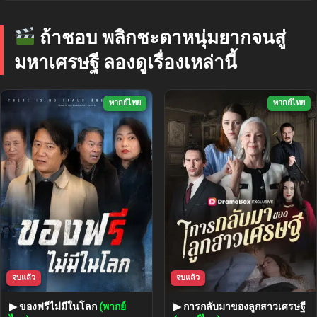
ถ้าชอบ พลิกชะตาหนุ่มยากจนสู่
มหาเศรษฐี ลองดูเรื่องเหล่านี้
พากย์ไทย
พากย์ไทย
จบแล้ว
จบแล้ว
▶ ของฟรีไม่มีในโลก
(พากย์
▶ การกลับมาของลูกสาวเศรษฐี