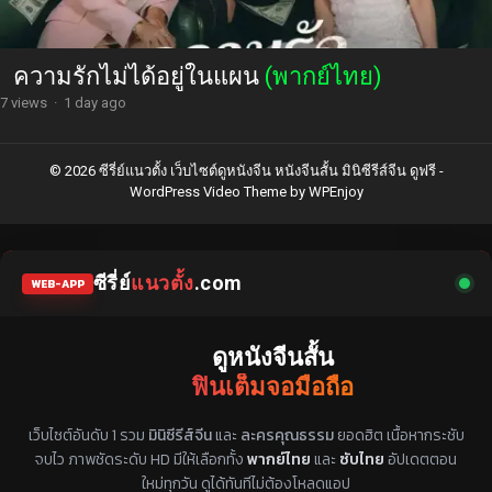
ความรักไม่ได้อยู่ในแผน
(พากย์ไทย)
7 views
·
1 day ago
© 2026 ซีรี่ย์แนวตั้ง เว็บไซต์ดูหนังจีน หนังจีนสั้น มินิซีรีส์จีน ดูฟรี -
WordPress Video Theme
by
WPEnjoy
ซีรี่ย์
แนวตั้ง
.com
WEB-APP
ดูหนังจีนสั้น
ฟินเต็มจอมือถือ
แหล่งรวมซีรี่ย์จีนแนวตั้ง พากย์ไทย ซับไทย
เว็บไซต์อันดับ 1 รวม
มินิซีรีส์จีน
และ
ละครคุณธรรม
ยอดฮิต เนื้อหากระชับ
จบไว ภาพชัดระดับ HD มีให้เลือกทั้ง
พากย์ไทย
และ
ซับไทย
อัปเดตตอน
ใหม่ทุกวัน ดูได้ทันทีไม่ต้องโหลดแอป