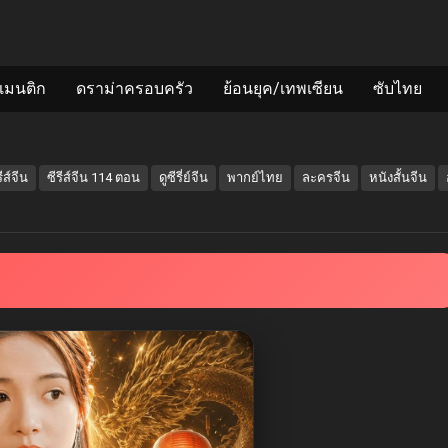
แมนติก
ดราม่าครอบครัว
ย้อนยุค/เทพเซียน
ซับไทย
รีส์จีน
ซีรีส์จีน 114 ตอน
ดูซีรี่ย์จีน
พากย์ไทย
ละครจีน
หนังสั้นจีน