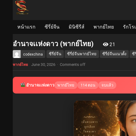
หน้าแรก
ซีรี่ย์จีน
มินิซีรีส์
พากย์ไทย
รักโร
อำนาจเเห่งดาว (พากย์ไทย)
21
ซีรี่ย์จีน
ซีรี่ย์จีนพากย์ไทย
ซีรี่ย์จีนแนวตั้ง
ซี
codexchina
June 30, 2026
·
Comments off
พากย์ไทย
อำนาจเเห่งดาว
พากย์ไทย
114 ตอน
จบแล้ว