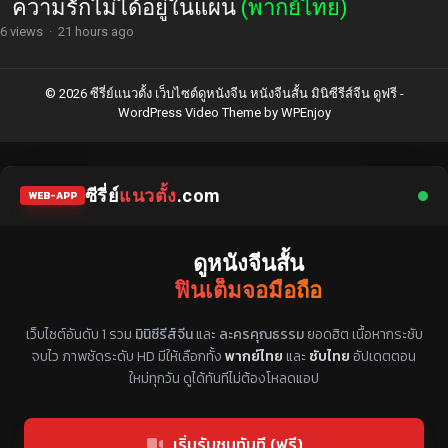
ความรักไม่ได้อยู่ในแผน
(พากย์ไทย)
6 views
·
21 hours ago
© 2026 ซีรี่ย์แนวตั้ง เว็บไซต์ดูหนังจีน หนังจีนสั้น มินิซีรีส์จีน ดูฟรี -
WordPress Video Theme
by
WPEnjoy
ซีรี่ย์
แนวตั้ง
.com
WEB-APP
ดูหนังจีนสั้น
ฟินเต็มจอมือถือ
แหล่งรวมซีรี่ย์จีนแนวตั้ง พากย์ไทย ซับไทย
เว็บไซต์อันดับ 1 รวม
มินิซีรีส์จีน
และ
ละครคุณธรรม
ยอดฮิต เนื้อหากระชับ
จบไว ภาพชัดระดับ HD มีให้เลือกทั้ง
พากย์ไทย
และ
ซับไทย
อัปเดตตอน
ใหม่ทุกวัน ดูได้ทันทีไม่ต้องโหลดแอป
เริ่มรับชมทันที (ฟรี)