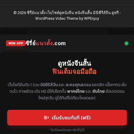
© 2026 ซีรี่ย์แนวตั้ง เว็บไซต์ดูหนังจีน หนังจีนสั้น มินิซีรีส์จีน ดูฟรี -
WordPress Video Theme
by
WPEnjoy
ซีรี่ย์
แนวตั้ง
.com
WEB-APP
ดูหนังจีนสั้น
ฟินเต็มจอมือถือ
แหล่งรวมซีรี่ย์จีนแนวตั้ง พากย์ไทย ซับไทย
เว็บไซต์อันดับ 1 รวม
มินิซีรีส์จีน
และ
ละครคุณธรรม
ยอดฮิต เนื้อหากระชับ
จบไว ภาพชัดระดับ HD มีให้เลือกทั้ง
พากย์ไทย
และ
ซับไทย
อัปเดตตอน
ใหม่ทุกวัน ดูได้ทันทีไม่ต้องโหลดแอป
เริ่มรับชมทันที (ฟรี)
* ไม่ต้องสมัครสมาชิกก็ดูได้