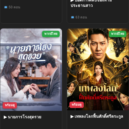
▶ บอดี้การ์ดลับของท่าน
ประธานสาว
50 ตอน
63 ตอน
พากย์ไทย
พากย์ไทย
พร้อมดู
พร้อมดู
▶ เทพลงโลกฟื้นศักดิ์ศรีตระกูล
▶ นายภารโรงสุดรวย