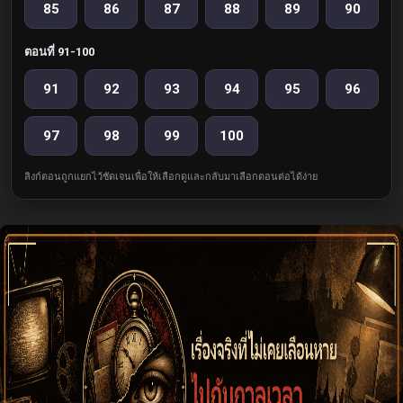
85
86
87
88
89
90
ตอนที่ 91-100
91
92
93
94
95
96
97
98
99
100
ลิงก์ตอนถูกแยกไว้ชัดเจนเพื่อให้เลือกดูและกลับมาเลือกตอนต่อได้ง่าย