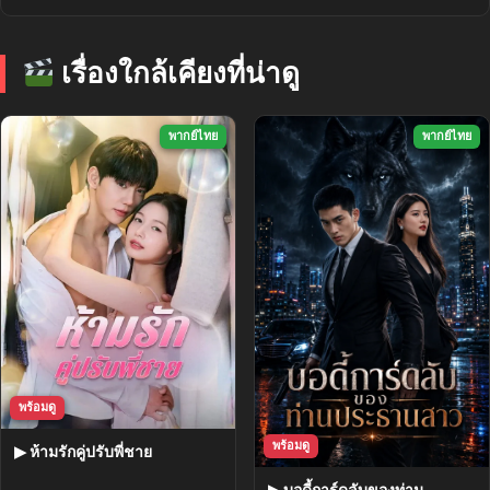
เรื่องใกล้เคียงที่น่าดู
พากย์ไทย
พากย์ไทย
พร้อมดู
พร้อมดู
▶ ห้ามรักคู่ปรับพี่ชาย