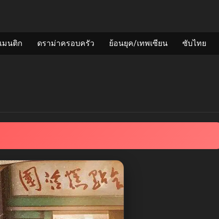
แมนติก
ดราม่าครอบครัว
ย้อนยุค/เทพเซียน
ซับไทย