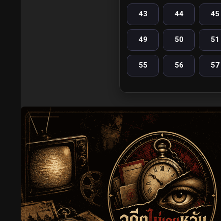
43
44
45
49
50
51
55
56
57