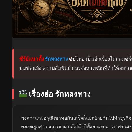
ซีรีย์แนวตั้ง
รักหลงทาง
ซับไทย เป็นอีกเรื่องในกลุ่มซีร
ปมขัดแย้ง ความสัมพันธ์ และจังหวะพลิกที่ทำให้อย
เรื่องย่อ รักหลงทาง
พงศกรและอรุณีเข้าหอกันเสร็จก็แยกย้ายกันไปทำธุรกิจโดยท
คลอดลูกสาว จนเวลาผ่านไปห้าปีทั้งสามคน… ภาพรวมของเ