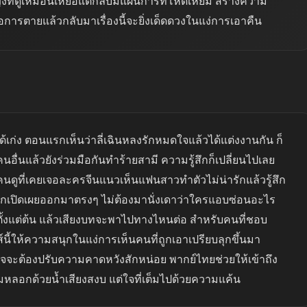
ที่ดูเหมือนเหยื่อแต่กลับมีแผนการที่โหดเหี้ยม สร้างความ
ือการตายแล้วกลับมาเรื่องนี้จะยิ่งเด็ดดวงในแง่การเอาคืน
ูได้เก่ง ตอนแรกเห็นว่าลี่เฉินหลงรักหมดใจแล้วได้แต่งงานกัน ก็
ื่นแล้วยังร่วมมือกันทำร้ายสามี ความรู้สึกก็เปลี่ยนไปเลย
 คนดูที่เคยเจอละครจีนแนวเห็นแฟนสาวทำตัวไม่น่ารักแล้วรู้สึก
นถูกเปิดเผยออกมาตรงๆ ไม่ต้องมานั่งเดาว่าใครแอบซ่อนอะไร
หลอกตั้งแต่ต้น แล้วเสียงบทจะพาไปทางไหนต่อ สำหรับคนที่ชอบ
์นี้ให้ความสนุกในแง่การเห็นคนที่ถูกเอาเปรียบลุกขึ้นมา
จะต้องปรับความคาดหวังสักหน่อย พากย์ไทยช่วยให้เข้าถึง
มหลอกด้วยน้ำเสียงสงบ แต่ใจที่เต็มไปด้วยความแค้น