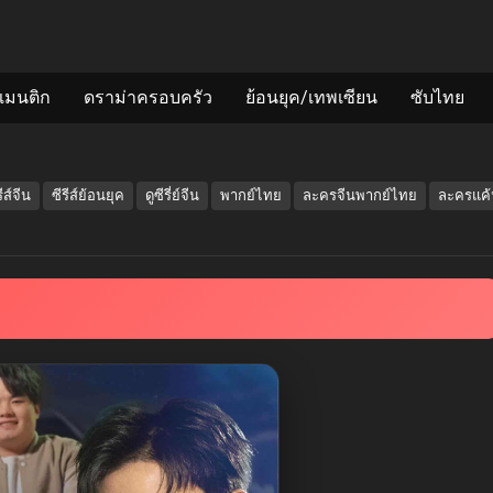
แมนติก
ดราม่าครอบครัว
ย้อนยุค/เทพเซียน
ซับไทย
รีส์จีน
ซีรีส์ย้อนยุค
ดูซีรี่ย์จีน
พากย์ไทย
ละครจีนพากย์ไทย
ละครแค้