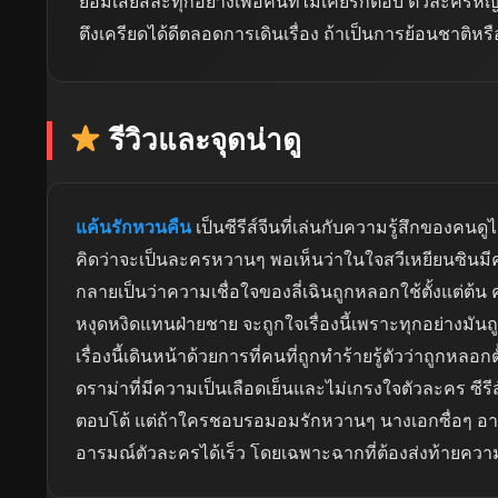
ยอมเสียสละทุกอย่างเพื่อคนที่ไม่เคยรักตอบ ตัวละครหญิง
ตึงเครียดได้ดีตลอดการเดินเรื่อง ถ้าเป็นการย้อนชาติหร
รีวิวและจุดน่าดู
แค้นรักหวนคืน
เป็นซีรีส์จีนที่เล่นกับความรู้สึกของคนด
คิดว่าจะเป็นละครหวานๆ พอเห็นว่าในใจสวีเหยียนซินมีคนอ
กลายเป็นว่าความเชื่อใจของลี่เฉินถูกหลอกใช้ตั้งแต่ต้น
หงุดหงิดแทนฝ่ายชาย จะถูกใจเรื่องนี้เพราะทุกอย่างมั
เรื่องนี้เดินหน้าด้วยการที่คนที่ถูกทำร้ายรู้ตัวว่าถูก
ดราม่าที่มีความเป็นเลือดเย็นและไม่เกรงใจตัวละคร ซีรีส
ตอบโต้ แต่ถ้าใครชอบรอมอมรักหวานๆ นางเอกซื่อๆ อาจ
อารมณ์ตัวละครได้เร็ว โดยเฉพาะฉากที่ต้องส่งท้ายควา