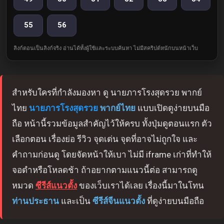
55
56
ลิงก์ตอนเป็นลิงก์จริง อ่านได้ทั้งผู้ใช้และระบบค้นหา ไม่มีสคริปต์หนักบนหน้าเว็บ
สำหรับใครที่กำลังมองหา ดู นายภารโรงสุดรวย พากย์
ไทย
นายภารโรงสุดรวย
พากย์ไทย
แบบเปิดดูง่ายบนมือ
ถือ หน้านี้รวมข้อมูลสำคัญไว้ให้ครบ ทั้งปุ่มดูตอนแรก ตัว
เลือกตอน เรื่องย่อ รีวิว จุดเด่น จุดที่อาจไม่ถูกใจ และ
คำถามก่อนดู โดยจัดหน้าให้เบา ไม่มี iframe เก่าที่ทำให้
จอดำหรือโหลดช้า ถ้าอยากตามแนวนี้ต่อ สามารถดู
หมวด
ซีรีส์แนวตั้ง
ของเว็บเราได้เลย เรื่องนี้มาในโทน
ท่านประธาน
และเป็น
ซีรีส์จีนแนวตั้ง
ที่ดูง่ายบนมือถือ