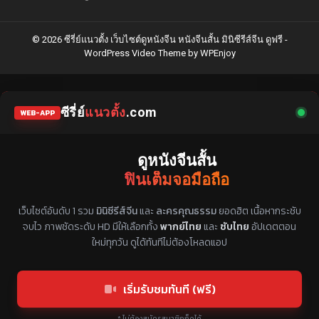
© 2026 ซีรี่ย์แนวตั้ง เว็บไซต์ดูหนังจีน หนังจีนสั้น มินิซีรีส์จีน ดูฟรี -
WordPress Video Theme
by
WPEnjoy
ซีรี่ย์
แนวตั้ง
.com
WEB-APP
ดูหนังจีนสั้น
ฟินเต็มจอมือถือ
แหล่งรวมซีรี่ย์จีนแนวตั้ง พากย์ไทย ซับไทย
เว็บไซต์อันดับ 1 รวม
มินิซีรีส์จีน
และ
ละครคุณธรรม
ยอดฮิต เนื้อหากระชับ
จบไว ภาพชัดระดับ HD มีให้เลือกทั้ง
พากย์ไทย
และ
ซับไทย
อัปเดตตอน
ใหม่ทุกวัน ดูได้ทันทีไม่ต้องโหลดแอป
เริ่มรับชมทันที (ฟรี)
* ไม่ต้องสมัครสมาชิกก็ดูได้