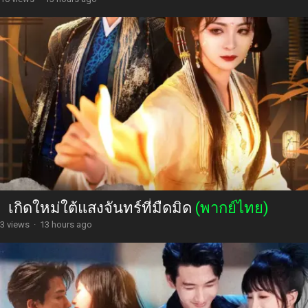
เกิดใหม่ใต้แสงจันทร์ที่มืดมิด
(พากย์ไทย)
3 views
·
13 hours ago