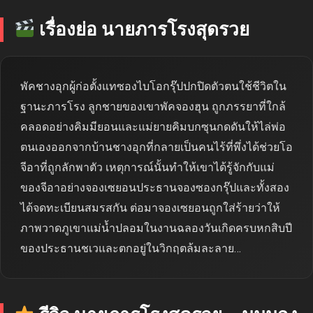
เรื่องย่อ นายภารโรงสุดรวย
พัคชางอุกผู้ก่อตั้งแทซองไบโอกรุ๊ปปกปิดตัวตนใช้ชีวิตใน
ฐานะภารโรง ลูกชายของเขาพัคจองฮุน ถูกภรรยาที่ใกล้
คลอดอย่างคิมมียอนและแม่ยายคิมบกซุนกดดันให้ไล่พ่อ
ตนเองออกจากบ้านชางอุกที่กลายเป็นคนไร้ที่พึ่งได้ช่วยโอ
จีอาที่ถูกลักพาตัว เหตุการณ์นั้นทำให้เขาได้รู้จักกับแม่
ของจีอาอย่างจองเซยอนประธานจองซองกรุ๊ปและทั้งสอง
ได้จดทะเบียนสมรสกัน ต่อมาจองเซยอนถูกใส่ร้ายว่าให้
ภาพวาดภูเขาแม่น้ำปลอมในงานฉลองวันเกิดครบหกสิบปี
ของประธานชเวและตกอยู่ในวิกฤตล้มละลาย…