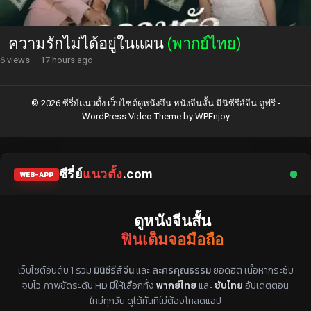
ความรักไม่ได้อยู่ในแผน
(พากย์ไทย)
6 views
·
17 hours ago
© 2026 ซีรี่ย์แนวตั้ง เว็บไซต์ดูหนังจีน หนังจีนสั้น มินิซีรีส์จีน ดูฟรี -
WordPress Video Theme
by
WPEnjoy
ซีรี่ย์
แนวตั้ง
.com
WEB-APP
ดูหนังจีนสั้น
ฟินเต็มจอมือถือ
แหล่งรวมซีรี่ย์จีนแนวตั้ง พากย์ไทย ซับไทย
เว็บไซต์อันดับ 1 รวม
มินิซีรีส์จีน
และ
ละครคุณธรรม
ยอดฮิต เนื้อหากระชับ
จบไว ภาพชัดระดับ HD มีให้เลือกทั้ง
พากย์ไทย
และ
ซับไทย
อัปเดตตอน
ใหม่ทุกวัน ดูได้ทันทีไม่ต้องโหลดแอป