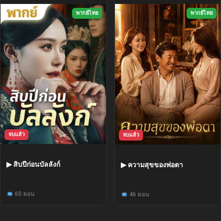
พากย์ไทย
พากย์ไทย
จบแล้ว
จบแล้ว
▶ สิบปีก่อนบัลลังก์
▶ ความสุขของพ่อตา
60 ตอน
46 ตอน