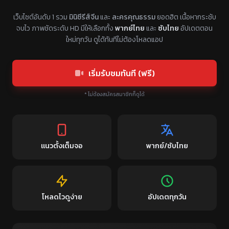
แหล่งรวมซีรี่ย์จีนแนวตั้ง พากย์ไทย ซับไทย
เว็บไซต์อันดับ 1 รวม
มินิซีรีส์จีน
และ
ละครคุณธรรม
ยอดฮิต เนื้อหากระชับ
จบไว ภาพชัดระดับ HD มีให้เลือกทั้ง
พากย์ไทย
และ
ซับไทย
อัปเดตตอน
ใหม่ทุกวัน ดูได้ทันทีไม่ต้องโหลดแอป
เริ่มรับชมทันที (ฟรี)
* ไม่ต้องสมัครสมาชิกก็ดูได้
แนวตั้งเต็มจอ
พากย์/ซับไทย
โหลดไวดูง่าย
อัปเดตทุกวัน