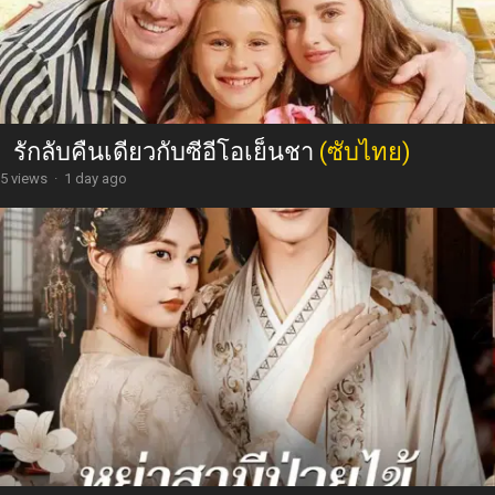
รักลับคืนเดียวกับซีอีโอเย็นชา
(ซับไทย)
5 views
·
1 day ago