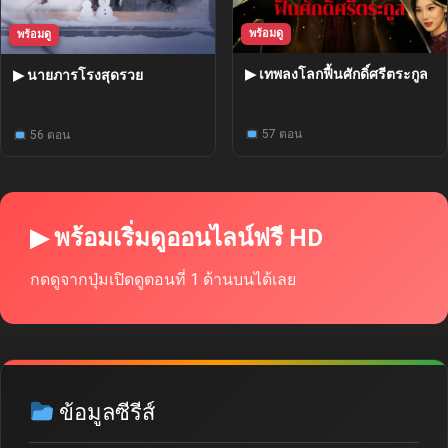
พร้อมดู
พร้อมดู
▶ เทพลงโลกฟื้นศักดิ์ศรีตระกูล
▶ นายภารโรงสุดรวย
57 ตอน
56 ตอน
▶ พร้อมเริ่มดูออนไลน์ฟรี HD
กดดูจากปุ่มเปิดดูตอนที่ 1 ด้านบนได้เลย
ข้อมูลซีรีส์