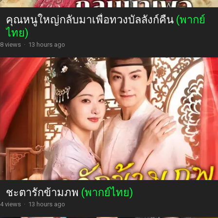
คุณหนูใหญ่กลับมาเพื่อทวงบัลลังก์คืน
(พากย์
ไทย)
8 views
·
13 hours ago
ชะตารักข้ามภพ
(พากย์ไทย)
4 views
·
13 hours ago