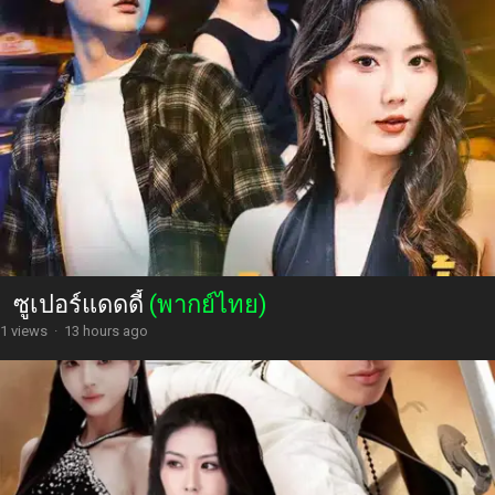
ซูเปอร์แดดดี้
(พากย์ไทย)
1 views
·
13 hours ago