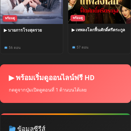
พร้อมดู
พร้อมดู
▶ เทพลงโลกฟื้นศักดิ์ศรีตระกูล
▶ นายภารโรงสุดรวย
57 ตอน
56 ตอน
▶ พร้อมเริ่มดูออนไลน์ฟรี HD
กดดูจากปุ่มเปิดดูตอนที่ 1 ด้านบนได้เลย
ข้อมูลซีรีส์