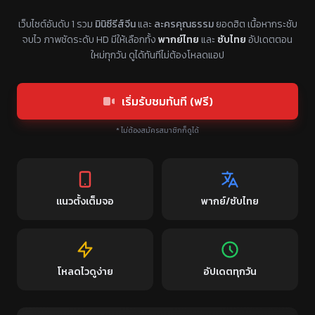
แหล่งรวมซีรี่ย์จีนแนวตั้ง พากย์ไทย ซับไทย
เว็บไซต์อันดับ 1 รวม
มินิซีรีส์จีน
และ
ละครคุณธรรม
ยอดฮิต เนื้อหากระชับ
จบไว ภาพชัดระดับ HD มีให้เลือกทั้ง
พากย์ไทย
และ
ซับไทย
อัปเดตตอน
ใหม่ทุกวัน ดูได้ทันทีไม่ต้องโหลดแอป
เริ่มรับชมทันที (ฟรี)
* ไม่ต้องสมัครสมาชิกก็ดูได้
แนวตั้งเต็มจอ
พากย์/ซับไทย
โหลดไวดูง่าย
อัปเดตทุกวัน