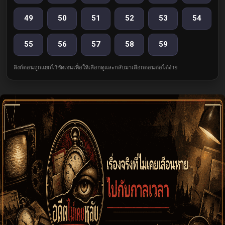
49
50
51
52
53
54
55
56
57
58
59
ลิงก์ตอนถูกแยกไว้ชัดเจนเพื่อให้เลือกดูและกลับมาเลือกตอนต่อได้ง่าย