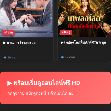
พร้อมดู
พร้อมดู
▶ เทพลงโลกฟื้นศักดิ์ศรีตระกูล
▶ นายภารโรงสุดรวย
57 ตอน
56 ตอน
▶ พร้อมเริ่มดูออนไลน์ฟรี HD
กดดูจากปุ่มเปิดดูตอนที่ 1 ด้านบนได้เลย