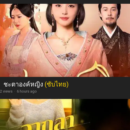
ชะตาองค์หญิง
(ซับไทย)
2 views
·
6 hours ago