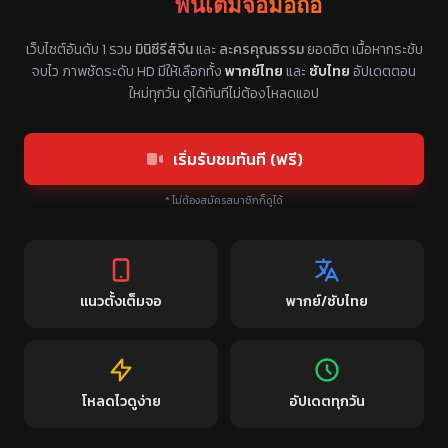
ฟินเต็มจอมือถือ
แหล่งรวมซีรี่ย์จีนแนวตั้ง พากย์ไทย ซับไทย
เว็บไซต์อันดับ 1 รวม
มินิซีรีส์จีน
และ
ละครคุณธรรม
ยอดฮิต เนื้อหากระชับ
จบไว ภาพชัดระดับ HD มีให้เลือกทั้ง
พากย์ไทย
และ
ซับไทย
อัปเดตตอน
ใหม่ทุกวัน ดูได้ทันทีไม่ต้องโหลดแอป
เริ่มรับชมทันที (ฟรี)
* ไม่ต้องสมัครสมาชิกก็ดูได้
แนวตั้งเต็มจอ
พากย์/ซับไทย
โหลดไวดูง่าย
อัปเดตทุกวัน