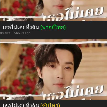
เธอไม่เคยทิ้งฉัน
(พากย์ไทย)
0 views
·
6 hours ago
เธอไม่เคยทิ้งฉัน
(ซับไทย)