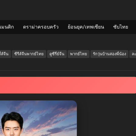
แมนติก
ดราม่าครอบครัว
ย้อนยุค/เทพเซียน
ซับไทย
ี่ส์จีน
ซีรีส์จีนพากย์ไทย
ดูซีรี่ย์จีน
พากย์ไทย
รักวุ่นบ้านสองพี่น้อง
ละ