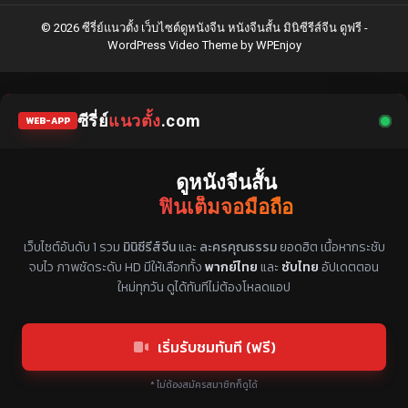
© 2026 ซีรี่ย์แนวตั้ง เว็บไซต์ดูหนังจีน หนังจีนสั้น มินิซีรีส์จีน ดูฟรี -
WordPress Video Theme
by
WPEnjoy
ซีรี่ย์
แนวตั้ง
.com
WEB-APP
ดูหนังจีนสั้น
ฟินเต็มจอมือถือ
แหล่งรวมซีรี่ย์จีนแนวตั้ง พากย์ไทย ซับไทย
เว็บไซต์อันดับ 1 รวม
มินิซีรีส์จีน
และ
ละครคุณธรรม
ยอดฮิต เนื้อหากระชับ
จบไว ภาพชัดระดับ HD มีให้เลือกทั้ง
พากย์ไทย
และ
ซับไทย
อัปเดตตอน
ใหม่ทุกวัน ดูได้ทันทีไม่ต้องโหลดแอป
เริ่มรับชมทันที (ฟรี)
* ไม่ต้องสมัครสมาชิกก็ดูได้