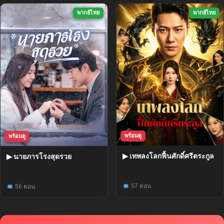
พากย์ไทย
พากย์ไทย
พร้อมดู
พร้อมดู
▶ เทพลงโลกฟื้นศักดิ์ศรีตระกูล
▶ นายภารโรงสุดรวย
57 ตอน
56 ตอน