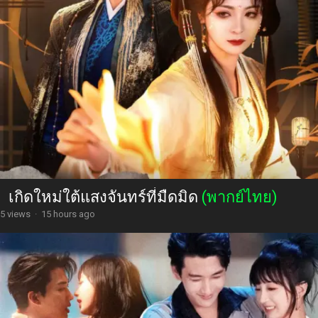
เกิดใหม่ใต้แสงจันทร์ที่มืดมิด
(พากย์ไทย)
5 views
·
15 hours ago