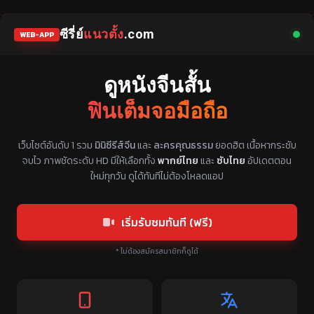
ซีรี่ย์
แนวตั้ง
.com
WEB-APP
ดูหนังจีนสั้น
ฟินเต็มจอมือถือ
แหล่งรวมซีรี่ย์จีนแนวตั้ง พากย์ไทย ซับไทย
เว็บไซต์อันดับ 1 รวม
มินิซีรีส์จีน
และ
ละครคุณธรรม
ยอดฮิต เนื้อหากระชับ
จบไว ภาพชัดระดับ HD มีให้เลือกทั้ง
พากย์ไทย
และ
ซับไทย
อัปเดตตอน
ใหม่ทุกวัน ดูได้ทันทีไม่ต้องโหลดแอป
เริ่มรับชมทันที (ฟรี)
* ไม่ต้องสมัครสมาชิกก็ดูได้