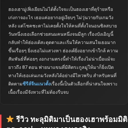
ฮองเฮามู่เฟิ่งเยียนไม่ได้ตั้งใจจะเป็นฮองเฮาที่ดุร้ายหรือ
เก่งกาจอะไร เธอแค่อยากอยู่เงียบๆ ไม่วุ่นวายกับเกมวัง
หลัง แต่โชคชะตาไม่เคยตั้งใจให้คนที่ตั้งใจนอนชิลสบาย
วันหนึ่งเธอเลือกช่วยสนมคนหนึ่งจนมีลูก เรื่องบังเอิญนี้
กลับทำให้ฮ่องเต้สะดุดตาและเริ่มให้ความสนใจเธอมาก
ขึ้นเรื่อยๆ ยิ่งเธอไม่แสวงหา ฮ่องเต้ยิ่งอยากเข้าใกล้ ความ
สัมพันธ์ที่ค่อยๆ งอกงามตรงนี้ทำให้เรื่องไม่น่าเบื่อแม้จะ
ยาวถึง 87 ตอน ฟายนาแขนที่มิติตระกูลมู่ให้มาก็ยิ่งเปิด
ทางให้เธอเล่นเกมวังหลังได้อย่างมีไหวพริบ สำหรับคนที่
ติดตาม
ซีรีส์จีนแนวตั้ง
เรื่องนี้เป็นตัวเลือกที่น่าสนใจเพราะ
เนื้อเรื่องมีจังหวะที่ไม่ต้องรีบจบ
รีวิว ทะลุมิติมาเป็นฮองเฮาพร้อมมิติ