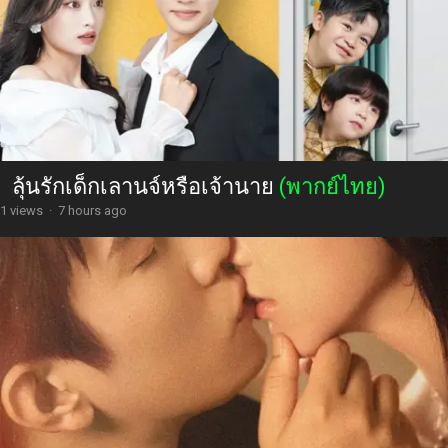
ลุ้นรักเด็กเลานจ์หรือเจ้านาย
(พากย์ไทย)
1 views
·
7 hours ago