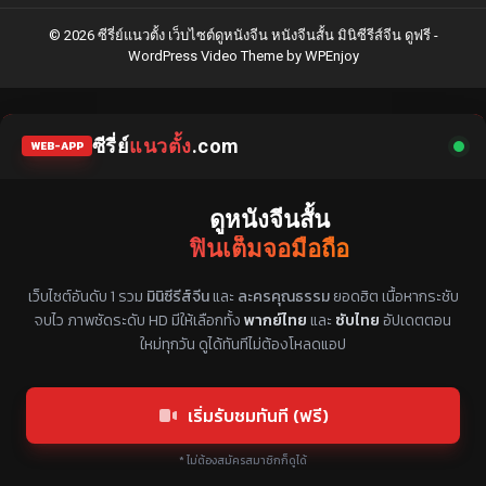
© 2026 ซีรี่ย์แนวตั้ง เว็บไซต์ดูหนังจีน หนังจีนสั้น มินิซีรีส์จีน ดูฟรี -
WordPress Video Theme
by
WPEnjoy
ซีรี่ย์
แนวตั้ง
.com
WEB-APP
ดูหนังจีนสั้น
ฟินเต็มจอมือถือ
แหล่งรวมซีรี่ย์จีนแนวตั้ง พากย์ไทย ซับไทย
เว็บไซต์อันดับ 1 รวม
มินิซีรีส์จีน
และ
ละครคุณธรรม
ยอดฮิต เนื้อหากระชับ
จบไว ภาพชัดระดับ HD มีให้เลือกทั้ง
พากย์ไทย
และ
ซับไทย
อัปเดตตอน
ใหม่ทุกวัน ดูได้ทันทีไม่ต้องโหลดแอป
เริ่มรับชมทันที (ฟรี)
* ไม่ต้องสมัครสมาชิกก็ดูได้