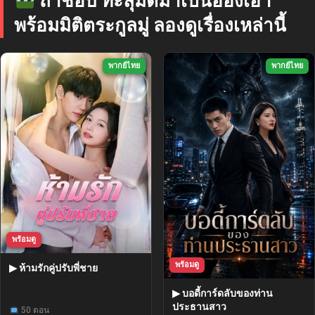
ถ้าชอบ ทะลุมิติมาเป็นฮองเฮา
พร้อมมิติตระกูลมู่ ลองดูเรื่องเหล่านี้
พากย์ไทย
พากย์ไทย
พร้อมดู
พร้อมดู
▶ ห้ามรักคู่ปรับพี่ชาย
▶ บอดี้การ์ดลับของท่าน
ประธานสาว
50 ตอน