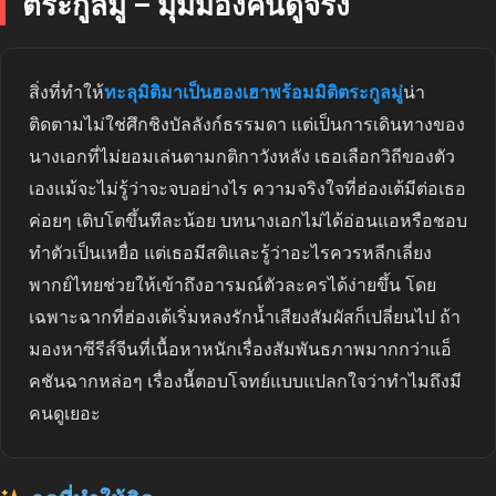
ตระกูลมู่ – มุมมองคนดูจริง
สิ่งที่ทำให้
ทะลุมิติมาเป็นฮองเฮาพร้อมมิติตระกูลมู่
น่า
ติดตามไม่ใช่ศึกชิงบัลลังก์ธรรมดา แต่เป็นการเดินทางของ
นางเอกที่ไม่ยอมเล่นตามกติกาวังหลัง เธอเลือกวิถีของตัว
เองแม้จะไม่รู้ว่าจะจบอย่างไร ความจริงใจที่ฮ่องเต้มีต่อเธอ
ค่อยๆ เติบโตขึ้นทีละน้อย บทนางเอกไม่ได้อ่อนแอหรือชอบ
ทำตัวเป็นเหยื่อ แต่เธอมีสติและรู้ว่าอะไรควรหลีกเลี่ยง
พากย์ไทยช่วยให้เข้าถึงอารมณ์ตัวละครได้ง่ายขึ้น โดย
เฉพาะฉากที่ฮ่องเต้เริ่มหลงรักน้ำเสียงสัมผัสก็เปลี่ยนไป ถ้า
มองหาซีรีส์จีนที่เนื้อหาหนักเรื่องสัมพันธภาพมากกว่าแอ็
คชันฉากหล่อๆ เรื่องนี้ตอบโจทย์แบบแปลกใจว่าทำไมถึงมี
คนดูเยอะ