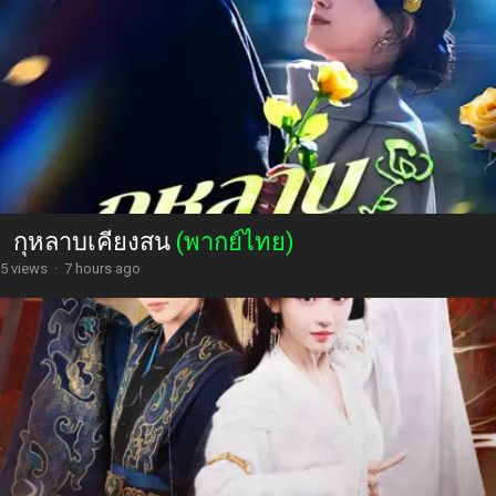
กุหลาบเคียงสน
(พากย์ไทย)
5 views
·
7 hours ago