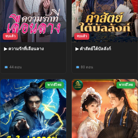
จบแล้ว
จบแล้ว
▶ ความรักที่เลือนลาง
▶ คำสัตย์ใต้บัลลังก์
44 ตอน
80 ตอน
พากย์ไทย
พากย์ไทย