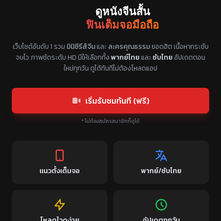
ดูหนังจีนสั้น
ฟินเต็มจอมือถือ
แหล่งรวมซีรี่ย์จีนแนวตั้ง พากย์ไทย ซับไทย
เว็บไซต์อันดับ 1 รวม
มินิซีรีส์จีน
และ
ละครคุณธรรม
ยอดฮิต เนื้อหากระชับ
จบไว ภาพชัดระดับ HD มีให้เลือกทั้ง
พากย์ไทย
และ
ซับไทย
อัปเดตตอน
ใหม่ทุกวัน ดูได้ทันทีไม่ต้องโหลดแอป
เริ่มรับชมทันที (ฟรี)
* ไม่ต้องสมัครสมาชิกก็ดูได้
แนวตั้งเต็มจอ
พากย์/ซับไทย
โหลดไวดูง่าย
อัปเดตทุกวัน