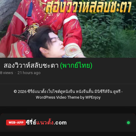
สองวิวาห์สลับชะตา
(พากย์ไทย)
8 views
·
21 hours ago
© 2026 ซีรี่ย์แนวตั้ง เว็บไซต์ดูหนังจีน หนังจีนสั้น มินิซีรีส์จีน ดูฟรี -
WordPress Video Theme
by
WPEnjoy
ซีรี่ย์
แนวตั้ง
.com
WEB-APP