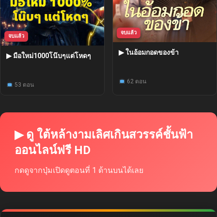
จบแล้ว
จบแล้ว
▶ ในอ้อมกอดของข้า
▶ มือใหม่1000โน๊บๆแต่โหดๆ
62 ตอน
53 ตอน
▶ ดู ใต้หล้างามเลิศเกินสวรรค์ชั้นฟ้า
ออนไลน์ฟรี HD
กดดูจากปุ่มเปิดดูตอนที่ 1 ด้านบนได้เลย