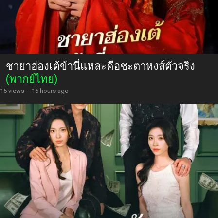
ชายาฮ่องเต้ข้านี่แหละคือชะตาหงส์ตัวจริง
(พากย์ไทย)
15 views
·
16 hours ago