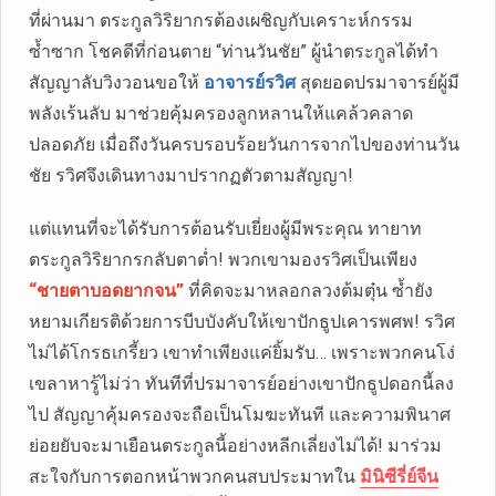
ที่ผ่านมา ตระกูลวิริยากรต้องเผชิญกับเคราะห์กรรม
ซ้ำซาก โชคดีที่ก่อนตาย “ท่านวันชัย” ผู้นำตระกูลได้ทำ
สัญญาลับวิงวอนขอให้
อาจารย์รวิศ
สุดยอดปรมาจารย์ผู้มี
พลังเร้นลับ มาช่วยคุ้มครองลูกหลานให้แคล้วคลาด
ปลอดภัย เมื่อถึงวันครบรอบร้อยวันการจากไปของท่านวัน
ชัย รวิศจึงเดินทางมาปรากฏตัวตามสัญญา!
แต่แทนที่จะได้รับการต้อนรับเยี่ยงผู้มีพระคุณ ทายาท
ตระกูลวิริยากรกลับตาต่ำ! พวกเขามองรวิศเป็นเพียง
“ชายตาบอดยากจน”
ที่คิดจะมาหลอกลวงต้มตุ๋น ซ้ำยัง
หยามเกียรติด้วยการบีบบังคับให้เขาปักธูปเคารพศพ! รวิศ
ไม่ได้โกรธเกรี้ยว เขาทำเพียงแค่ยิ้มรับ… เพราะพวกคนโง่
เขลาหารู้ไม่ว่า ทันทีที่ปรมาจารย์อย่างเขาปักธูปดอกนี้ลง
ไป สัญญาคุ้มครองจะถือเป็นโมฆะทันที และความพินาศ
ย่อยยับจะมาเยือนตระกูลนี้อย่างหลีกเลี่ยงไม่ได้! มาร่วม
สะใจกับการตอกหน้าพวกคนสบประมาทใน
มินิซีรี่ย์จีน