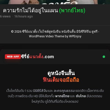
ความรักไม่ได้อยู่ในแผน
(พากย์ไทย)
6 views
·
16 hours ago
© 2026 ซีรี่ย์แนวตั้ง เว็บไซต์ดูหนังจีน หนังจีนสั้น มินิซีรีส์จีน ดูฟรี -
WordPress Video Theme
by
WPEnjoy
ซีรี่ย์
แนวตั้ง
.com
WEB-APP
ดูหนังจีนสั้น
ฟินเต็มจอมือถือ
แหล่งรวมซีรี่ย์จีนแนวตั้ง พากย์ไทย ซับไทย
เว็บไซต์อันดับ 1 รวม
มินิซีรีส์จีน
และ
ละครคุณธรรม
ยอดฮิต เนื้อหากระชับ
จบไว ภาพชัดระดับ HD มีให้เลือกทั้ง
พากย์ไทย
และ
ซับไทย
อัปเดตตอน
ใหม่ทุกวัน ดูได้ทันทีไม่ต้องโหลดแอป