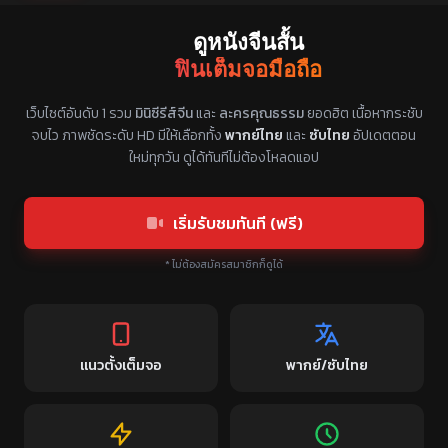
ดูหนังจีนสั้น
ฟินเต็มจอมือถือ
แหล่งรวมซีรี่ย์จีนแนวตั้ง พากย์ไทย ซับไทย
เว็บไซต์อันดับ 1 รวม
มินิซีรีส์จีน
และ
ละครคุณธรรม
ยอดฮิต เนื้อหากระชับ
จบไว ภาพชัดระดับ HD มีให้เลือกทั้ง
พากย์ไทย
และ
ซับไทย
อัปเดตตอน
ใหม่ทุกวัน ดูได้ทันทีไม่ต้องโหลดแอป
เริ่มรับชมทันที (ฟรี)
* ไม่ต้องสมัครสมาชิกก็ดูได้
แนวตั้งเต็มจอ
พากย์/ซับไทย