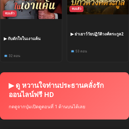
จบแล้ว
จบแล้ว
▶ ย่าเยาว์วัยปฏิวัติวงศ์ตระกูล2
▶ กับดักใจในเงาแค้น
53 ตอน
32 ตอน
▶ ดู หวานใจท่านประธานคลั่งรัก
ออนไลน์ฟรี HD
กดดูจากปุ่มเปิดดูตอนที่ 1 ด้านบนได้เลย