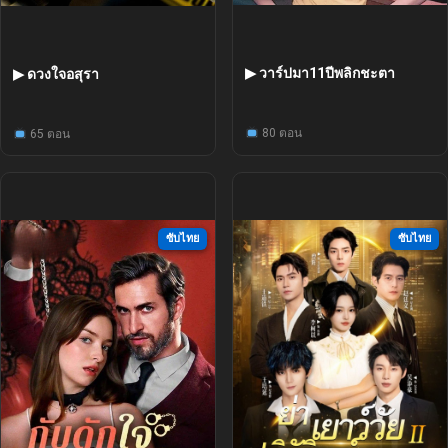
▶ วาร์ปมา11ปีพลิกชะตา
▶ ดวงใจอสุรา
80 ตอน
65 ตอน
ซับไทย
ซับไทย