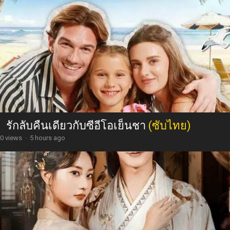
รักลับคืนเดียวกับซีอีโอเย็นชา
(ซับไทย)
0 views
·
5 hours ago