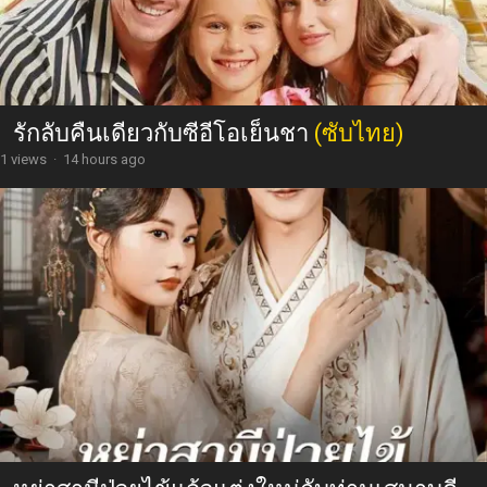
รักลับคืนเดียวกับซีอีโอเย็นชา
(ซับไทย)
1 views
·
14 hours ago