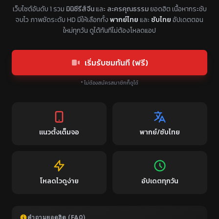
แหล่งรวมซีรี่ย์จีนแนวตั้ง พากย์ไทย ซับไทย
เว็บไซต์อันดับ 1 รวม
มินิซีรีส์จีน
และ
ละครคุณธรรม
ยอดฮิต เนื้อหากระชับ
จบไว ภาพชัดระดับ HD มีให้เลือกทั้ง
พากย์ไทย
และ
ซับไทย
อัปเดตตอน
ใหม่ทุกวัน ดูได้ทันทีไม่ต้องโหลดแอป
เริ่มรับชมทันที (ฟรี)
* ไม่ต้องสมัครสมาชิกก็ดูได้
แนวตั้งเต็มจอ
พากย์/ซับไทย
โหลดไวดูง่าย
อัปเดตทุกวัน
คำถามยอดฮิต (FAQ)