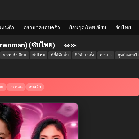
แมนติก
ดราม่าครอบครัว
ย้อนยุค/เทพเซียน
ซับไทย
hairwoman) (ซับไทย)
88
ความจำเสื่อม
ซับไทย
ซีรี่ย์จีนสั้น
ซีรี่ย์แนวตั้ง
ดราม่า
ดูหนังออนไล
ทย
79 ตอน
จบแล้ว