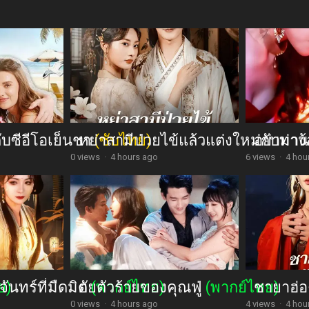
กับซีอีโอเย็นชา
หย่าสามีป่วยไข้แล้วแต่งใหม่กับท่า
(ซับไทย)
อย่ามาง้
0 views
·
4 hours ago
6 views
·
4 hou
จันทร์ที่มืดมิด
ย)
ยัยตัวร้ายของคุณฟู่
(พากย์ไทย)
(พากย์ไทย)
ชายาฮ่อ
0 views
·
4 hours ago
4 views
·
4 hou