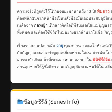
ความจริงที่ถูกฝังไว้ใต้กองขยะมานานถึง 13 ปี!
พิมดาว
อ
ต้องพลิกผันจากหน้ามือเป็นหลังมือเมื่อเธอประสบอุบัต
เหลือจาก
กอหญ้า
เด็กสาวจิตใจดีที่รับเธอเป็นแม่บุญธรร
ทั้งหมด และต้องใช้ชีวิตใหม่อย่างยากลำบากในชื่อ ‘กัญ
เรื่องราวบานปลายเมื่อ
วายุ
คุณชายรองจอมโอหังแห่งวิจิ
กับกัญญาและสาดคำดูถูกเหยียดหยามใส่เธอสารพัด โดยหารู้
มารดาบังเกิดเกล้าที่เขามองหามาตลอด! ใน
มินิซีรี่ย์จีน
สอนลูกชายให้รู้ซึ้งถึงความกตัญญู ติดตามชมได้ใน คลื่น
ข้อมูลซีรีส์ (Series Info)