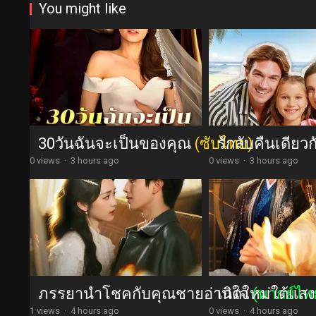
You might like
30วันฉันจะเป็นของคุณ
(ซับไทย)
รักลับคืนเดียว
0 views
·
3 hours ago
0 views
·
3 hours ago
ภรรยานำโชคกับคุณชายอ่านใจ
เกิดใหม่ใต้แสง
(พากย์ไท
1 views
·
4 hours ago
0 views
·
4 hours ago