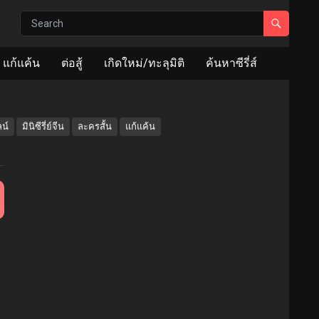
แก้แค้น
ต่อสู้
เกิดใหม่/ทะลุมิติ
ค้นหาซีรี่ส์
น์
มินิซีรี่ย์จีน
ละครสั้น
แก้แค้น