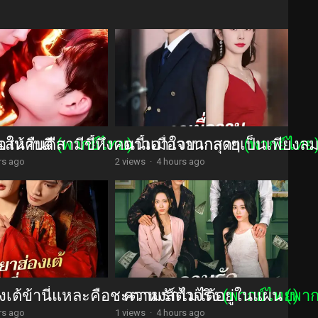
นเสนาบดี
อให้คืนดีสามีขี้หึงคนนี้เอาใจยากสุดๆ
(พากย์ไทย)
ดาวเมื่อวานกลายเป็นเพียงล
(พากย์ไทย
rs ago
2 views
·
4 hours ago
งเต้ข้านี่แหละคือชะตาหงส์ตัวจริง
ความรักไม่ได้อยู่ในแผน
(พากย์ไทย)
(พาก
rs ago
1 views
·
4 hours ago