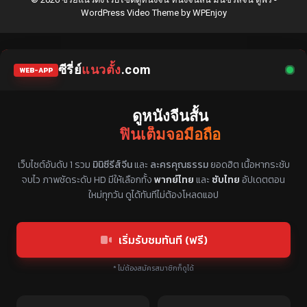
WordPress Video Theme
by
WPEnjoy
ซีรี่ย์
แนวตั้ง
.com
WEB-APP
ดูหนังจีนสั้น
ฟินเต็มจอมือถือ
แหล่งรวมซีรี่ย์จีนแนวตั้ง พากย์ไทย ซับไทย
เว็บไซต์อันดับ 1 รวม
มินิซีรีส์จีน
และ
ละครคุณธรรม
ยอดฮิต เนื้อหากระชับ
จบไว ภาพชัดระดับ HD มีให้เลือกทั้ง
พากย์ไทย
และ
ซับไทย
อัปเดตตอน
ใหม่ทุกวัน ดูได้ทันทีไม่ต้องโหลดแอป
เริ่มรับชมทันที (ฟรี)
* ไม่ต้องสมัครสมาชิกก็ดูได้