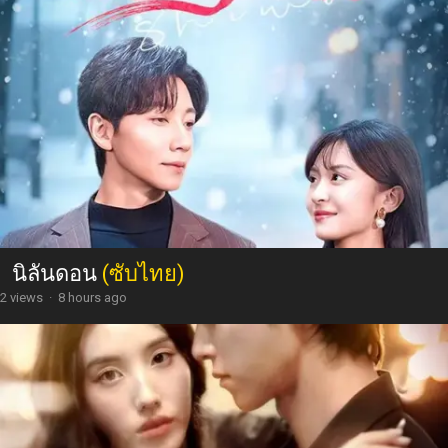
นิลันดอน
(ซับไทย)
2 views
·
8 hours ago