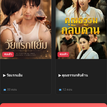
จบแล้ว
จบแล้ว
▶ วัยแรกแย้ม
▶ คุณธรรมกลับด้าน
33 ตอน
12 ตอน