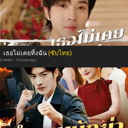
เธอไม่เคยทิ้งฉัน
(ซับไทย)
0 views
·
8 hours ago