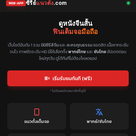
ซีรี่ย์
แนวตั้ง
.com
WEB-APP
ดูหนังจีนสั้น
ฟินเต็มจอมือถือ
แหล่งรวมซีรี่ย์จีนแนวตั้ง พากย์ไทย ซับไทย
เว็บไซต์อันดับ 1 รวม
มินิซีรีส์จีน
และ
ละครคุณธรรม
ยอดฮิต เนื้อหากระชับ
จบไว ภาพชัดระดับ HD มีให้เลือกทั้ง
พากย์ไทย
และ
ซับไทย
อัปเดตตอน
ใหม่ทุกวัน ดูได้ทันทีไม่ต้องโหลดแอป
เริ่มรับชมทันที (ฟรี)
* ไม่ต้องสมัครสมาชิกก็ดูได้
แนวตั้งเต็มจอ
พากย์/ซับไทย