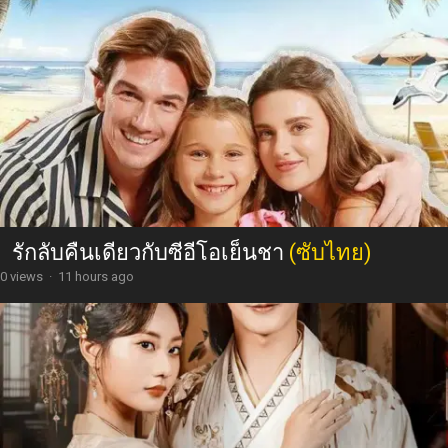
รักลับคืนเดียวกับซีอีโอเย็นชา
(ซับไทย)
0 views
·
11 hours ago