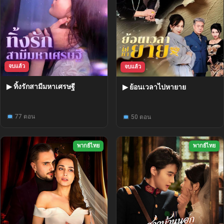
จบแล้ว
จบแล้ว
▶ ทิ้งรักสามีมหาเศรษฐี
▶ ย้อนเวลาไปหายาย
77 ตอน
50 ตอน
พากย์ไทย
พากย์ไทย