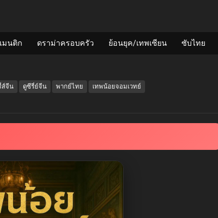
แมนติก
ดราม่าครอบครัว
ย้อนยุค/เทพเซียน
ซับไทย
ี่ส์จีน
ดูซีรี่ย์จีน
พากย์ไทย
เทพน้อยจอมเวทย์