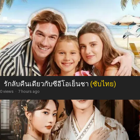
รักลับคืนเดียวกับซีอีโอเย็นชา
(ซับไทย)
0 views
·
7 hours ago