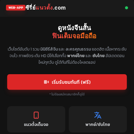
ซีรี่ย์
แนวตั้ง
.com
WEB-APP
ดูหนังจีนสั้น
ฟินเต็มจอมือถือ
แหล่งรวมซีรี่ย์จีนแนวตั้ง พากย์ไทย ซับไทย
เว็บไซต์อันดับ 1 รวม
มินิซีรีส์จีน
และ
ละครคุณธรรม
ยอดฮิต เนื้อหากระชับ
จบไว ภาพชัดระดับ HD มีให้เลือกทั้ง
พากย์ไทย
และ
ซับไทย
อัปเดตตอน
ใหม่ทุกวัน ดูได้ทันทีไม่ต้องโหลดแอป
เริ่มรับชมทันที (ฟรี)
* ไม่ต้องสมัครสมาชิกก็ดูได้
แนวตั้งเต็มจอ
พากย์/ซับไทย