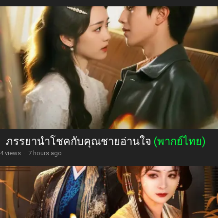
ภรรยานำโชคกับคุณชายอ่านใจ
(พากย์ไทย)
4 views
·
7 hours ago