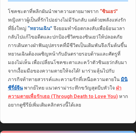
โชคชะตาที่พลิกผันนำพาความตายมาพราก
“ซินเยว่”
หญิงสาวผู้เป็นที่รักไปอย่างไม่มีวันกลับ แต่ด้วยพลังแห่งรัก
ที่ยิ่งใหญ่
“หยวนเฉิน”
จึงยอมทำข้อตกลงลับเพื่อย้อนเวลา
กลับไปแก้ไขอดีตและปกป้องชีวิตของซินเยว่ให้ปลอดภัย
การเดินทางฝ่าฟันอุปสรรคที่มีชีวิตเป็นเดิมพันจึงเริ่มต้นขึ้น
หยวนเฉินต้องเผชิญหน้ากับอันตรายรอบด้านและศัตรูที่
มองไม่เห็น เพื่อเปลี่ยนโชคชะตาและคว้าตัวซินเยว่กลับมา
จากเงื้อมมือของความตายให้จงได้! มาร่วมลุ้นไปกับ
ภารกิจท้าทายสวรรค์และความรักที่เหนือความตายใน
มินิ
ซีรี่ย์จีน
พากย์ไทย แนวดราม่าระทึกขวัญสุดบีบหัวใจ
ฝ่า
ความตายเพื่อรักเธอ (Through Death to Love You)
หาก
อยากดูซีรีย์เพิ่มเติมคลิกตรงนี้ได้เลย