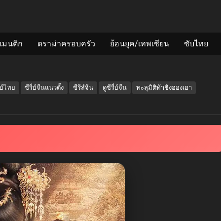
แมนติก
ดราม่าครอบครัว
ย้อนยุค/เทพเซียน
ซับไทย
กย์ไทย
ซีรี่ย์จีนแนวตั้ง
ซีรีส์จีน
ดูซีรี่ย์จีน
ทะลุมิติท้าชิงฮองเฮา