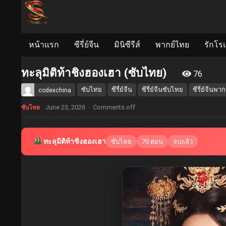
หน้าแรก
ซีรี่ย์จีน
มินิซีรีส์
พากย์ไทย
รักโร
ทะลุมิติท้าชิงฮองเฮา (ซับไทย)
76
ซับไทย
ซีรี่ย์จีน
ซีรี่ย์จีนซับไทย
ซีรี่ย์จีนพา
codexchina
June 23, 2026
·
Comments off
ซับไทย
ทะลุมิติท้าชิงฮองเฮา
ซับไทย
70 ตอน
จบแล้ว