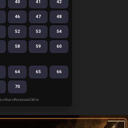
40
41
42
46
47
48
52
53
54
58
59
60
64
65
66
70
และกลับมาเลือกตอนต่อได้ง่าย