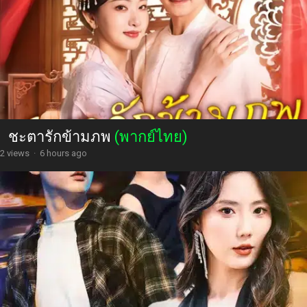
ชะตารักข้ามภพ
(พากย์ไทย)
2 views
·
6 hours ago