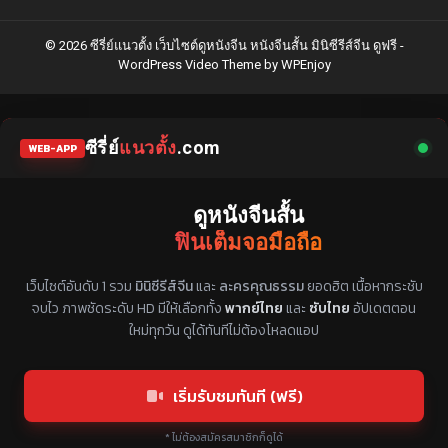
© 2026 ซีรี่ย์แนวตั้ง เว็บไซต์ดูหนังจีน หนังจีนสั้น มินิซีรีส์จีน ดูฟรี -
WordPress Video Theme
by
WPEnjoy
ซีรี่ย์
แนวตั้ง
.com
WEB-APP
ดูหนังจีนสั้น
ฟินเต็มจอมือถือ
แหล่งรวมซีรี่ย์จีนแนวตั้ง พากย์ไทย ซับไทย
เว็บไซต์อันดับ 1 รวม
มินิซีรีส์จีน
และ
ละครคุณธรรม
ยอดฮิต เนื้อหากระชับ
จบไว ภาพชัดระดับ HD มีให้เลือกทั้ง
พากย์ไทย
และ
ซับไทย
อัปเดตตอน
ใหม่ทุกวัน ดูได้ทันทีไม่ต้องโหลดแอป
เริ่มรับชมทันที (ฟรี)
* ไม่ต้องสมัครสมาชิกก็ดูได้