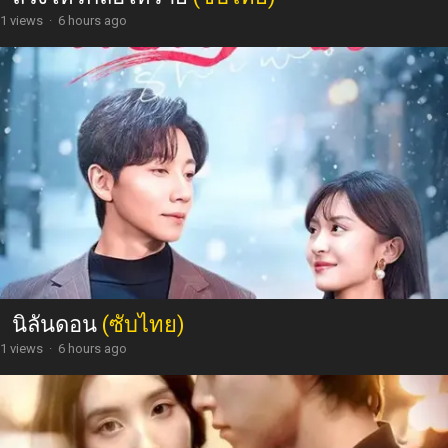
1 views
·
6 hours ago
นิลันดอน
(ซับไทย)
1 views
·
6 hours ago