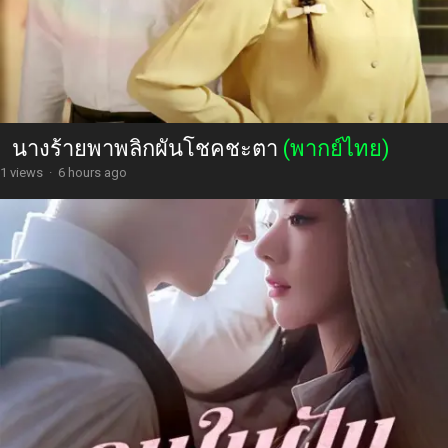
นางร้ายพาพลิกผันโชคชะตา
(พากย์ไทย)
1 views
·
6 hours ago