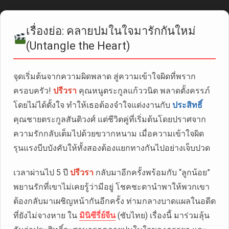
เรื่องย่อ: คลายปมในใจมารักกันใหม่
(Untangle the Heart)
จุดเริ่มต้นจากความผิดพลาด สู่ความเข้าใจผิดที่พราก
ครอบครัว!
ปรีวรา
คุณหนูตระกูลแก้ววนิต พลาดตั้งครรภ์
โดยไม่ได้ตั้งใจ ทำให้เธอต้องจำใจแต่งงานกับ
ประสิทธิ์
คุณชายตระกูลสันติวงศ์ แต่ชีวิตคู่ที่เริ่มต้นโดยปราศจาก
ความรักกลับเต็มไปด้วยขวากหนาม เมื่อความเข้าใจผิด
รุนแรงบีบบังคับให้ทั้งสองต้องแยกทางกันไปอย่างเจ็บปวด
เวลาผ่านไป 5 ปี
ปรีวรา
กลับมาอีกครั้งพร้อมกับ “ลูกน้อย”
พยานรักที่เขาไม่เคยรู้ว่ามีอยู่ โชคชะตานำพาให้พวกเขา
ต้องกลับมาเผชิญหน้ากันอีกครั้ง ท่ามกลางบาดแผลในอดีต
ที่ยังไม่จางหาย ใน
มินิซีรี่ย์จีน
(ซับไทย) เรื่องนี้ มาร่วมลุ้น