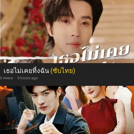
เธอไม่เคยทิ้งฉัน
(ซับไทย)
0 views
·
6 hours ago