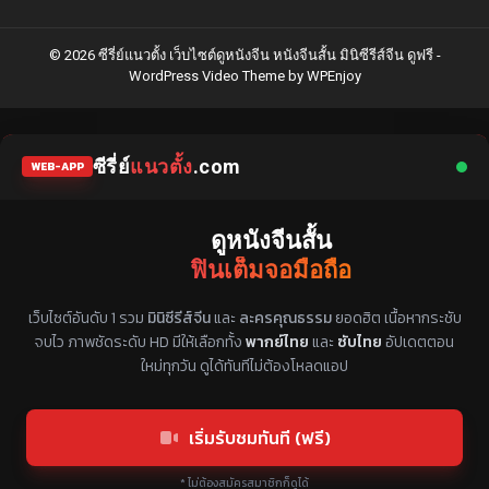
© 2026 ซีรี่ย์แนวตั้ง เว็บไซต์ดูหนังจีน หนังจีนสั้น มินิซีรีส์จีน ดูฟรี -
WordPress Video Theme
by
WPEnjoy
ซีรี่ย์
แนวตั้ง
.com
WEB-APP
ดูหนังจีนสั้น
ฟินเต็มจอมือถือ
แหล่งรวมซีรี่ย์จีนแนวตั้ง พากย์ไทย ซับไทย
เว็บไซต์อันดับ 1 รวม
มินิซีรีส์จีน
และ
ละครคุณธรรม
ยอดฮิต เนื้อหากระชับ
จบไว ภาพชัดระดับ HD มีให้เลือกทั้ง
พากย์ไทย
และ
ซับไทย
อัปเดตตอน
ใหม่ทุกวัน ดูได้ทันทีไม่ต้องโหลดแอป
เริ่มรับชมทันที (ฟรี)
* ไม่ต้องสมัครสมาชิกก็ดูได้