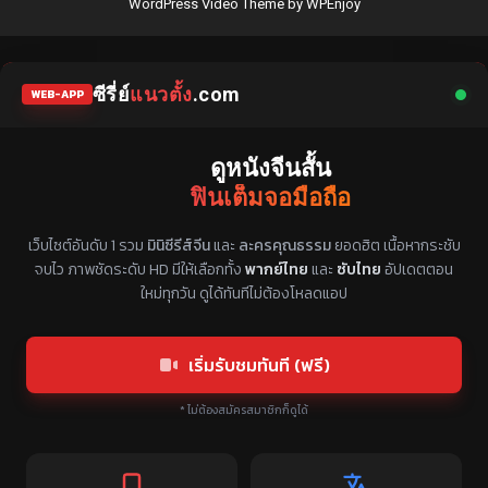
WordPress Video Theme
by
WPEnjoy
ซีรี่ย์
แนวตั้ง
.com
WEB-APP
ดูหนังจีนสั้น
ฟินเต็มจอมือถือ
แหล่งรวมซีรี่ย์จีนแนวตั้ง พากย์ไทย ซับไทย
เว็บไซต์อันดับ 1 รวม
มินิซีรีส์จีน
และ
ละครคุณธรรม
ยอดฮิต เนื้อหากระชับ
จบไว ภาพชัดระดับ HD มีให้เลือกทั้ง
พากย์ไทย
และ
ซับไทย
อัปเดตตอน
ใหม่ทุกวัน ดูได้ทันทีไม่ต้องโหลดแอป
เริ่มรับชมทันที (ฟรี)
* ไม่ต้องสมัครสมาชิกก็ดูได้