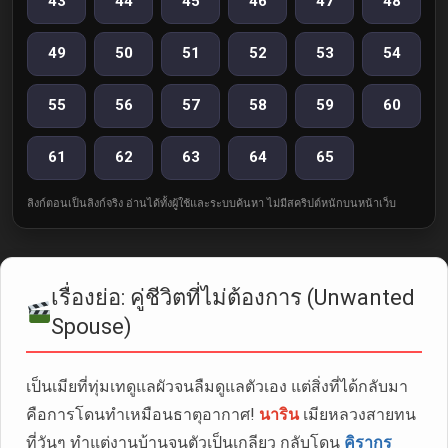
43
44
45
46
47
48
49
50
51
52
53
54
55
56
57
58
59
60
61
62
63
64
65
ลิงก์ตอนเป็นลิงก์จริง อ่านได้ทั้งผู้ใช้และระบบค้นหา ไม่มีสคริปต์หนักบนหน้าเว็บ
เรื่องย่อ: คู่ชีวิตที่ไม่ต้องการ (Unwanted
Spouse)
เป็นเมียที่ทุ่มเทดูแลผัวจนลืมดูแลตัวเอง แต่สิ่งที่ได้กลับมา
คือการโดนทำเหมือนธาตุอากาศ!
นาริน
เมียหลวงสายทน
ที่วันๆ ทำแต่งานบ้านจนตัวเป็นเกลียว กลับโดน
คิรากร