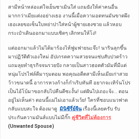
สามีหน้าหล่อแต่ใจเย็นชาเมินใส่ แถมยังให้ค่าคนอื่น
มากกว่าเมียแต่งอย่างเธอ งานนี้เมื่อความอดทนมันขาดผึง
เธอเลยขอเซ็นใบหย่าปาใส่หน้าผู้ชายเฮงซวย แล้วหอบ
กระเป๋าเดินออกมาแบบเชิดๆ เลิกทนให้โง่!
แต่ออกมาแล้วไม่ได้มาร้องไห้ฟูมฟายนะจ๊ะ! นารินลุกขึ้น
มาปฏิวัติตัวเองใหม่ อัปเกรดความสวยจนแซ่บสับปวดร้าว
แถมลุยทำธุรกิจจนรวยปัง กลายเป็นสาวฮอตตัวมัมที่มีแต่
หนุ่มโปรไฟล์ดีมารุมตอม พอคุณอดีตสามีเห็นเมียเก่าสวย
ว้าวขนาดนี้ อาการหวงก้างก็กำเริบทันที อยากจะเทิร์นโปร
เป็นไอ้โบ้มาขอกลับไปคืนดีซะงั้น! แต่ฝันไปเถอะจ้ะ… ตอน
อยู่ไม่เห็นค่า ตอนนี้แม่ไม่เอาแล้วเว้ย! ใครที่ชอบแนวฟาด
กลับแบบสะใจ ต้องมาดู
มินิซีรี่ย์จีน
เรื่องนี้เลยครับ รับ
ประกันความมันส์แบบไม่มีกั๊ก
คู่ชีวิตที่ไม่ต้องการ
(Unwanted Spouse)