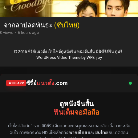
จากลาปลดพันธะ
(ซับไทย)
0 views
·
6 hours ago
© 2026 ซีรี่ย์แนวตั้ง เว็บไซต์ดูหนังจีน หนังจีนสั้น มินิซีรีส์จีน ดูฟรี -
WordPress Video Theme
by
WPEnjoy
ซีรี่ย์
แนวตั้ง
.com
WEB-APP
ดูหนังจีนสั้น
ฟินเต็มจอมือถือ
แหล่งรวมซีรี่ย์จีนแนวตั้ง พากย์ไทย ซับไทย
เว็บไซต์อันดับ 1 รวม
มินิซีรีส์จีน
และ
ละครคุณธรรม
ยอดฮิต เนื้อหากระชับ
จบไว ภาพชัดระดับ HD มีให้เลือกทั้ง
พากย์ไทย
และ
ซับไทย
อัปเดตตอน