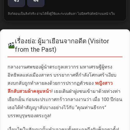
43
44
ลิงก์ตอนเป็นลิงก์จริง อ่านได้ทั้งผู้ใช้และระบบค้นหา ไม่มีสคริปต์หนักบนหน้าเว็บ
เรื่องย่อ: ผู้มาเยือนจากอดีต (Visitor
from the Past)
กลางงานศพของผู้นำตระกูลเทวากร มหาเศรษฐีผู้ทรง
อิทธิพลแห่งเมืองสาทร บรรยากาศที่กำลังโศกเศร้าเงียบ
สงบกลับถูกทำลายลงด้วยการปรากฏตัวของ
หญิงสาว
ลึกลับสวมผ้าคลุมหน้า
! เธอเดินฝ่าฝูงชนเข้ามาด้วยท่วงท่า
เยือกเย็น ก่อนจะประกาศกร้าวกลางงานว่า เมื่อ 100 ปีก่อน
เธอได้ทำสัญญาลับบางอย่างไว้กับ “คุณท่านธีรกร”
บรรพบุรุษของตระกูล!
เงื่อนไขในสัญญานั้นทำเอาคนทั้งตระกูลถึงกับช็อกตาตั้ง!