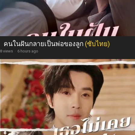
คนในฝันกลายเป็นพ่อของลูก
(ซับไทย)
8 views
·
6 hours ago