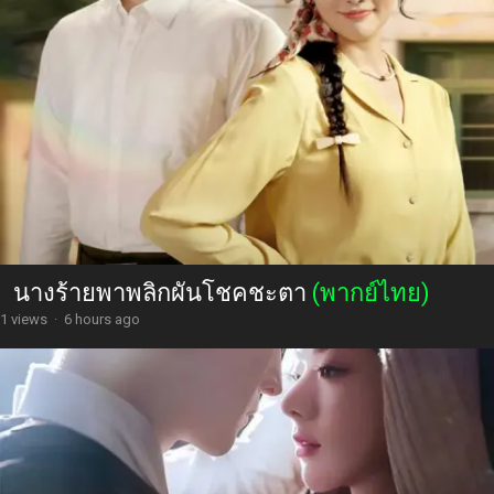
นางร้ายพาพลิกผันโชคชะตา
(พากย์ไทย)
1 views
·
6 hours ago