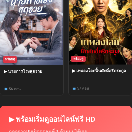
พร้อมดู
พร้อมดู
▶ เทพลงโลกฟื้นศักดิ์ศรีตระกูล
▶ นายภารโรงสุดรวย
57 ตอน
56 ตอน
▶ พร้อมเริ่มดูออนไลน์ฟรี HD
กดดูจากปุ่มเปิดดูตอนที่ 1 ด้านบนได้เลย