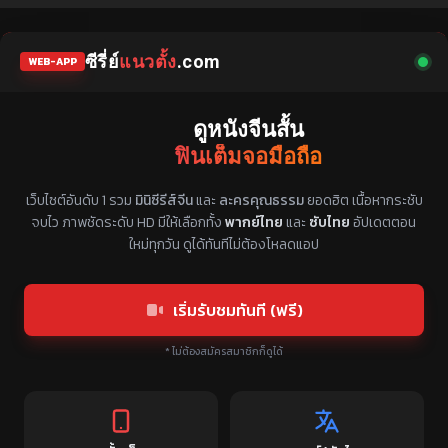
ซีรี่ย์
แนวตั้ง
.com
WEB-APP
ดูหนังจีนสั้น
ฟินเต็มจอมือถือ
แหล่งรวมซีรี่ย์จีนแนวตั้ง พากย์ไทย ซับไทย
เว็บไซต์อันดับ 1 รวม
มินิซีรีส์จีน
และ
ละครคุณธรรม
ยอดฮิต เนื้อหากระชับ
จบไว ภาพชัดระดับ HD มีให้เลือกทั้ง
พากย์ไทย
และ
ซับไทย
อัปเดตตอน
ใหม่ทุกวัน ดูได้ทันทีไม่ต้องโหลดแอป
เริ่มรับชมทันที (ฟรี)
* ไม่ต้องสมัครสมาชิกก็ดูได้