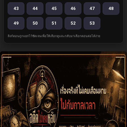
43
44
45
46
47
48
49
50
51
52
53
ลิงก์ตอนถูกแยกไว้ชัดเจนเพื่อให้เลือกดูและกลับมาเลือกตอนต่อได้ง่าย