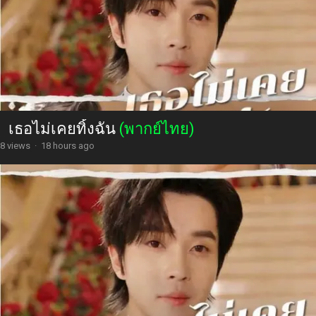
เธอไม่เคยทิ้งฉัน
(พากย์ไทย)
8 views
·
18 hours ago