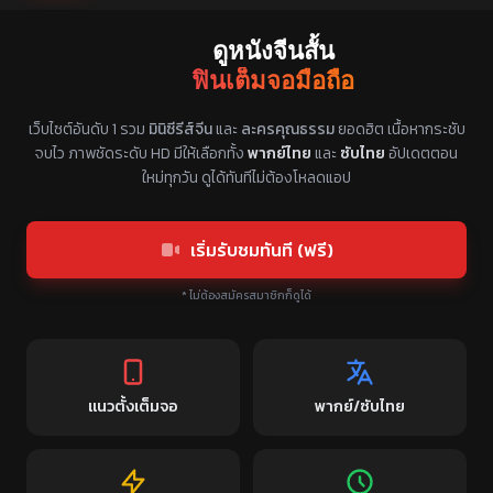
ดูหนังจีนสั้น
ฟินเต็มจอมือถือ
แหล่งรวมซีรี่ย์จีนแนวตั้ง พากย์ไทย ซับไทย
เว็บไซต์อันดับ 1 รวม
มินิซีรีส์จีน
และ
ละครคุณธรรม
ยอดฮิต เนื้อหากระชับ
จบไว ภาพชัดระดับ HD มีให้เลือกทั้ง
พากย์ไทย
และ
ซับไทย
อัปเดตตอน
ใหม่ทุกวัน ดูได้ทันทีไม่ต้องโหลดแอป
เริ่มรับชมทันที (ฟรี)
* ไม่ต้องสมัครสมาชิกก็ดูได้
แนวตั้งเต็มจอ
พากย์/ซับไทย