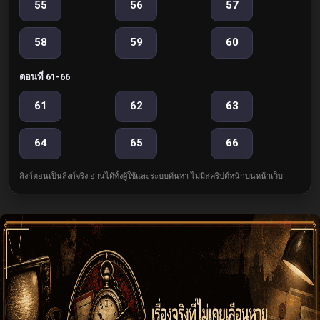
55
56
57
58
59
60
ตอนที่ 61-66
61
62
63
64
65
66
ลิงก์ตอนเป็นลิงก์จริง อ่านได้ทั้งผู้ใช้และระบบค้นหา ไม่มีสคริปต์หนักบนหน้าเว็บ