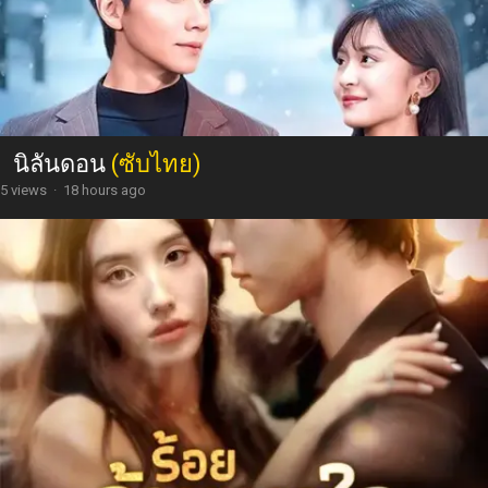
นิลันดอน
(ซับไทย)
5 views
·
18 hours ago