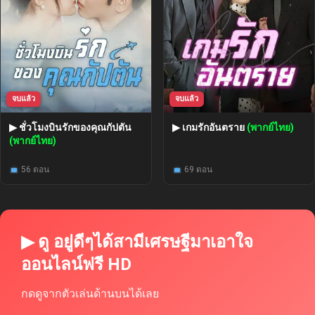
จบแล้ว
จบแล้ว
▶ ชั่วโมงบินรักของคุณกัปตัน
▶ เกมรักอันตราย
(พากย์ไทย)
(พากย์ไทย)
56 ตอน
69 ตอน
▶ ดู อยู่ดีๆได้สามีเศรษฐีมาเอาใจ
ออนไลน์ฟรี HD
กดดูจากตัวเล่นด้านบนได้เลย